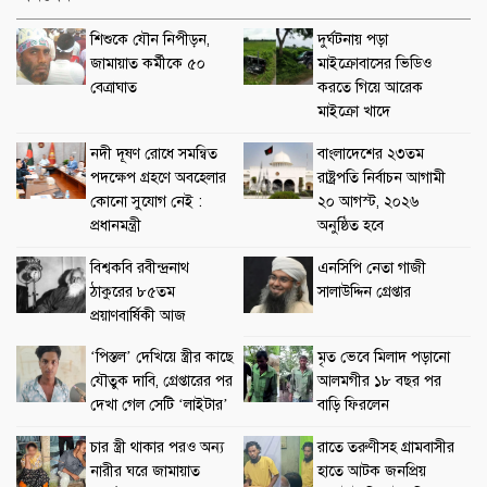
শিশুকে যৌন নিপীড়ন,
দুর্ঘটনায় পড়া
জামায়াত কর্মীকে ৫০
মাইক্রোবাসের ভিডিও
বেত্রাঘাত
করতে গিয়ে আরেক
মাইক্রো খাদে
নদী দূষণ রোধে সমন্বিত
বাংলাদেশের ২৩তম
পদক্ষেপ গ্রহণে অবহেলার
রাষ্ট্রপতি নির্বাচন আগামী
কোনো সুযোগ নেই :
২০ আগস্ট, ২০২৬
প্রধানমন্ত্রী
অনুষ্ঠিত হবে
বিশ্বকবি রবীন্দ্রনাথ
এনসিপি নেতা গাজী
ঠাকুরের ৮৫তম
সালাউদ্দিন গ্রেপ্তার
প্রয়াণবার্ষিকী আজ
‘পিস্তল’ দেখিয়ে স্ত্রীর কাছে
মৃত ভেবে মিলাদ পড়ানো
যৌতুক দাবি, গ্রেপ্তারের পর
আলমগীর ১৮ বছর পর
দেখা গেল সেটি ‘লাইটার’
বাড়ি ফিরলেন
চার স্ত্রী থাকার পরও অন্য
রাতে তরুণীসহ গ্রামবাসীর
নারীর ঘরে জামায়াত
হাতে আটক জনপ্রিয়