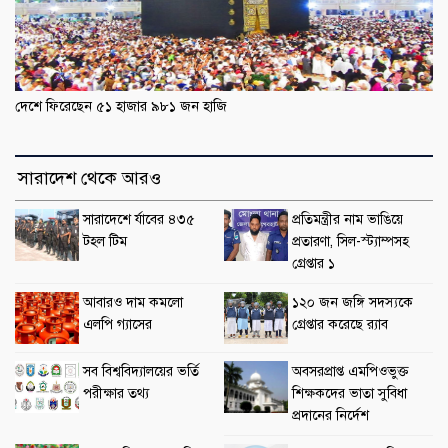
দেশে ফিরেছেন ৫১ হাজার ৯৮১ জন হাজি
সারাদেশ থেকে আরও
সারাদেশে র্যাবের ৪৩৫
প্রতিমন্ত্রীর নাম ভাঙিয়ে
টহল টিম
প্রতারণা, সিল-স্ট্যাম্পসহ
গ্রেপ্তার ১
আবারও দাম কমলো
১২০ জন জঙ্গি সদস্যকে
এলপি গ্যাসের
গ্রেপ্তার করেছে র‌্যাব
সব বিশ্ববিদ্যালয়ের ভর্তি
অবসরপ্রাপ্ত এমপিওভুক্ত
পরীক্ষার তথ্য
শিক্ষকদের ভাতা সুবিধা
প্রদানের নির্দেশ