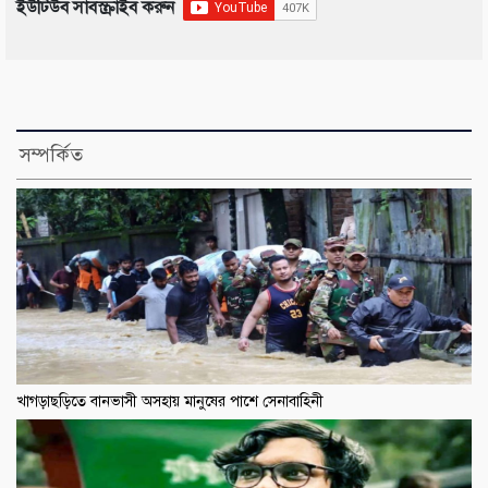
ইউটিউব সাবস্ক্রাইব করুন
সম্পর্কিত
খাগড়াছড়িতে বানভাসী অসহায় মানুষের পাশে সেনাবাহিনী