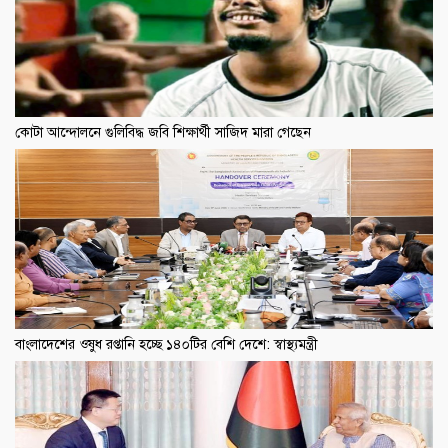
কোটা আন্দোলনে গুলিবিদ্ধ জবি শিক্ষার্থী সাজিদ মারা গেছেন
বাংলাদেশের ওষুধ রপ্তানি হচ্ছে ১৪০টির বেশি দেশে: স্বাস্থ্যমন্ত্রী