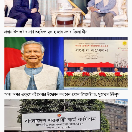
প্রধান উপদেষ্টার ত্রাণ তহবিলে ২০ হাজার ডলার দিলো চীন
আজ অমর একুশে বইমেলার উদ্বোধন করবেন প্রধান উপদেষ্টা ড. মুহাম্মদ ইউনূস