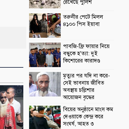
রেখেছে পুলিশ
তরুনীর পেটে মিলল
৪১০০ পিস ইয়াবা
পাবজি-ফ্রি ফায়ার নিয়ে
বন্ধুকে হ'ত্যা: দুই
কিশোরের কারাদণ্ড
মৃত্যুর পর যদি না করে-
সেই ভাবনায় জীবিত
অবস্থায় চল্লিশার
আয়োজন বৃদ্ধের
বিয়ের অনুষ্ঠানে মাংস কম
দেওয়াকে কেন্দ্র করে
সংঘর্ষ, আহত ৩