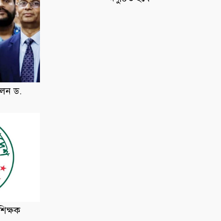
লেন ড.
শিক্ষক