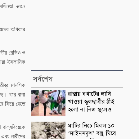
্বাধীনতা দমনে
়েদের অধিকার
াতীয় রেডিও ও
যারা ইসলামিক
সর্বশেষ
তীব্র মানসিক
রাস্তায় বখাটের লাথি
েছে। তার বাবা
খাওয়া স্কুলছাত্রীর ঠাঁই
ঘরে ফিরে যেতে
হলো না নিজ স্কুলেও
মাটির নিচে মিলল ১০
 বাল্যবিয়েকে
‘মাইনসদৃশ’ বস্তু, ঘিরে
 এবং নারীদের