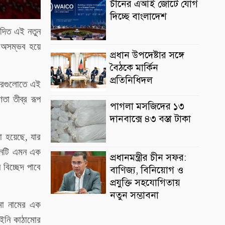
চীনের এআই জোটে যোগ
দিচ্ছে বাংলাদেশ
োদিত এই নতুন
া অসম্ভব হয়ে
প্রধান উপদেষ্টার সঙ্গে
বৈঠকে মার্কিন
প্রতিনিধিদল
বছরগুলোতে এই
তা তীব্র রূপ
পাগলা মসজিদের ১৩
দানবাক্সে ৪৩ বস্তা টাকা
া হয়েছে, যার
আইনটি এমন এক
প্রধানমন্ত্রীর চীন সফর:
বিচ্ছেদ পাবে
বাণিজ্য, বিনিয়োগ ও
প্রযুক্তি সহযোগিতায়
নতুন সম্ভাবনা
েমা নামের এক
আইনি কাঠামোর