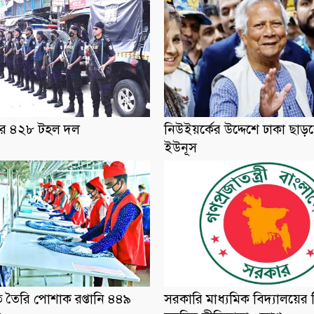
াবের ৪২৮ টহল দল
নিউইয়র্কের উদ্দেশে ঢাকা ছাড়
ইউনূস
িতে তৈরি পোশাক রপ্তানি ৪৪৯
সরকারি মাধ্যমিক বিদ্যালয়ের 