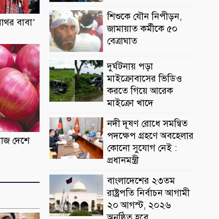
শিশুকে যৌন নিপীড়ন,
াথর বাবা’
জামায়াত কর্মীকে ৫০
বেত্রাঘাত
দুর্ঘটনায় পড়া
মাইক্রোবাসের ভিডিও
করতে গিয়ে আরেক
মাইক্রো খাদে
নদী দূষণ রোধে সমন্বিত
পদক্ষেপ গ্রহণে অবহেলার
ঁয়াজ দেশে
কোনো সুযোগ নেই :
প্রধানমন্ত্রী
বাংলাদেশের ২৩তম
রাষ্ট্রপতি নির্বাচন আগামী
২০ আগস্ট, ২০২৬
অনুষ্ঠিত হবে