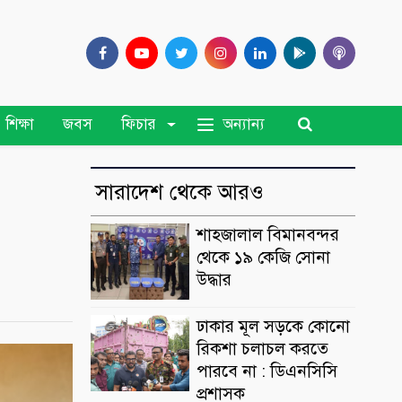
অন্যান্য
শিক্ষা
জবস
ফিচার
সারাদেশ থেকে আরও
শাহজালাল বিমানবন্দর
থেকে ১৯ কেজি সোনা
উদ্ধার
ঢাকার মূল সড়কে কোনো
রিকশা চলাচল করতে
পারবে না : ডিএনসিসি
প্রশাসক