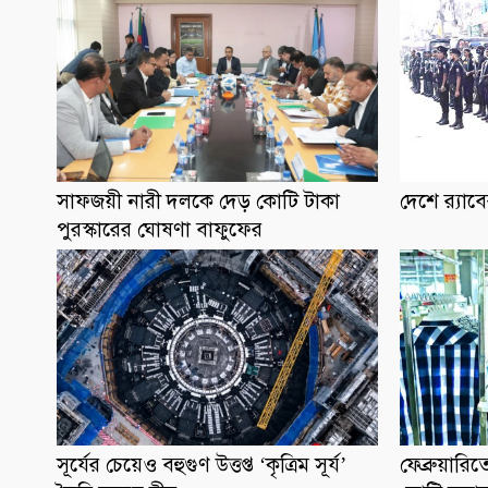
সাফজয়ী নারী দলকে দেড় কোটি টাকা
দেশে র‌্য
পুরস্কারের ঘোষণা বাফুফের
সূর্যের চেয়েও বহুগুণ উত্তপ্ত ‘কৃত্রিম সূর্য’
ফেব্রুয়ার