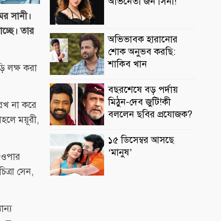
অভিনেতা জন সিনা!
মর সানী।
চ্ছে। তার
অভিভাবক হারানোর
শোক অনুভব করছি:
শাকিব খান
ড়ি লক্ষ করা
বছরশেষে বড় পর্দায়
মিঠুন-দেব জুটি!কী
লেখ না করে
বললেন ছবির প্রযোজক?
হলে ময়ূরী,
১৫ ডিসেম্বর আসছে
‘মানুষ’
ে ওপার
িত্রা সেন,
ন্য