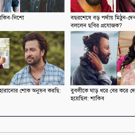
শাকিব-নিশো
বছরশেষে বড় পর্দায় মিঠুন-দেব
বললেন ছবির প্রযোজক?
হারানোর শোক অনুভব করছি:
বুবলীকে ঘাড় ধরে বের করে দ
হয়েছিল: শাকিব