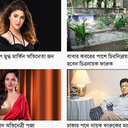
ূপে মুগ্ধ মার্কিন অভিনেতা জন
বাবার কবরের পাশে চিরনিদ্রা
হবেন চিত্রনায়ক ফারুক
লেন অভিনেত্রী পূজা
ঢাকার পথে নায়ক ফারুকের ম