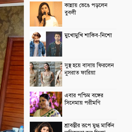
কান্নায় ভেঙে পড়লেন
বুবলী
মুখোমুখি শাকিব-নিশো
সুস্থ হয়ে বাসায় ফিরলেন
নুসরাত ফারিয়া
এবার পশ্চিম বঙ্গের
সিনেমায় পরীমণি
শ্রাবন্তীর রূপে মুগ্ধ মার্কিন