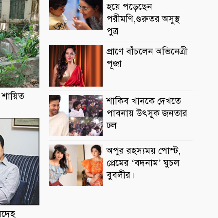
হয়ে পড়েছেন
পরীমণি,গুরুতর অসুস্থ
পুত্র
প্রাণে বাঁচলেন অভিনেত্রী
পূজা
য় শায়িত
শাকিব খানকে দেখতে
পাবনায় উৎসুক জনতার
ঢল
অপুর রহস্যময় পোস্ট,
প্রেমের ‘বদনাম’ ঘুচল
বুবলীর।
রদেহ