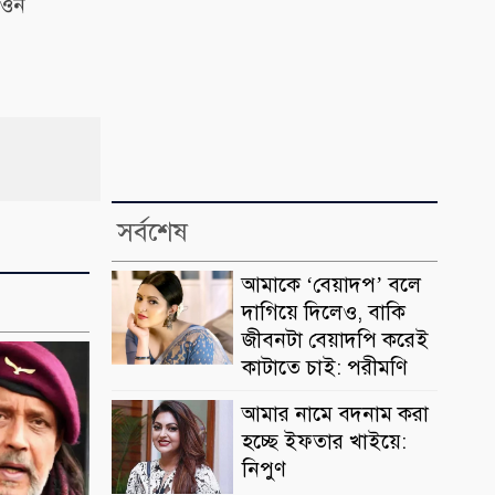
াওন
সর্বশেষ
আমাকে ‘বেয়াদপ’ বলে
দাগিয়ে দিলেও, বাকি
জীবনটা বেয়াদপি করেই
কাটাতে চাই: পরীমণি
আমার নামে বদনাম করা
হচ্ছে ইফতার খাইয়ে:
নিপুণ