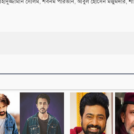
ন, শহীদুজ্জামান সেলিম, শবনম পারভীন, আবুল হোসেন মজুমদার, শ