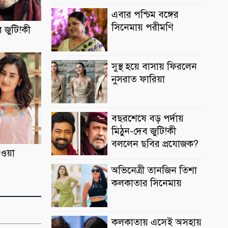
এবার পশ্চিম বঙ্গের
সিনেমায় পরীমণি
 জুটি!কী
সুস্থ হয়ে বাসায় ফিরলেন
নুসরাত ফারিয়া
বছরশেষে বড় পর্দায়
মিঠুন-দেব জুটি!কী
বললেন ছবির প্রযোজক?
েওয়া
অভিনেত্রী তানজিন তিশা
কলকাতার সিনেমায়
কলকাতায় এসেই অসহায়