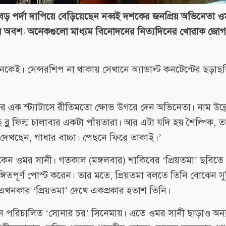
ড় পর্দা দাপিয়ে বেড়িয়েছেন নব্বই দশকের জনপ্রিয় অভিনেতা ও
অবশ্য অনেকগুলো মাধ্যম বিনোদনের নিত্যদিনের খোরাক জোগা
 অনেকেই। সেন্সরশিপ না থাকায় সেখানে অ্যাডাল্ট কনটেন্টের ছড়াছ
র এক স্ট্যাটাসে রীতিমতো ক্ষোভ উগরে দেন অভিনেতা। নাম উল্
্লু ফিল্ম চালাবার একটা পাঁয়তারা। আর এটা যদি হয় শৈল্পিক, তা
দেখছেন, গাধার বাচ্চা। পেছনে ফিরে তাকাই।’
থাকেন ওমর সানী। গতকাল (মঙ্গলবার) শাকিবের ‘প্রিয়তমা’ ছবিত
ইঙ্গিতপূর্ণ পোস্ট করেন। তার মতে, প্রিয়তমা বলতে তিনি বোঝেন সুচ
্তু এখনকার ‘প্রিয়তমা’ দেখে একপ্রকার হতাশ তিনি।
ান পরিচালিত ‘সোনার চর’ সিনেমায়। এতে ওমর সানী ছাড়াও অন্যা