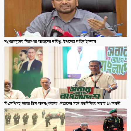
সংখ্যালঘুদের নিরাপত্তা আমাদের দায়িত্ব: উপদেষ্টা নাহিদ ইসলাম
বিএনপিসহ দলের তিন অঙ্গসংগঠনের নেতাদের সঙ্গে মতবিনিময় সভায় প্রধানমন্ত্রী