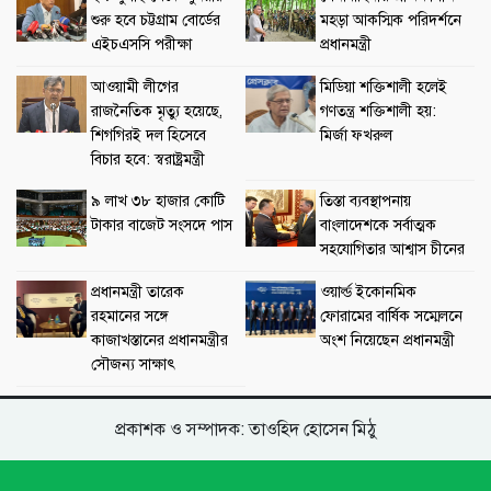
শুরু হবে চট্টগ্রাম বোর্ডের
মহড়া আকস্মিক পরিদর্শনে
এইচএসসি পরীক্ষা
প্রধানমন্ত্রী
আওয়ামী লীগের
মিডিয়া শক্তিশালী হলেই
রাজনৈতিক মৃত্যু হয়েছে,
গণতন্ত্র শক্তিশালী হয়:
শিগগিরই দল হিসেবে
মির্জা ফখরুল
বিচার হবে: স্বরাষ্ট্রমন্ত্রী
৯ লাখ ৩৮ হাজার কোটি
তিস্তা ব্যবস্থাপনায়
টাকার বাজেট সংসদে পাস
বাংলাদেশকে সর্বাত্মক
সহযোগিতার আশ্বাস চীনের
প্রধানমন্ত্রী তারেক
ওয়ার্ল্ড ইকোনমিক
রহমানের সঙ্গে
ফোরামের বার্ষিক সম্মেলনে
কাজাখস্তানের প্রধানমন্ত্রীর
অংশ নিয়েছেন প্রধানমন্ত্রী
সৌজন্য সাক্ষাৎ
প্রকাশক ও সম্পাদক: তাওহিদ হোসেন মিঠু