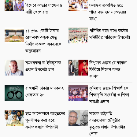
হিসেবে কাতার যাচ্ছেন ৪
ফলাফল প্রকাশিত হতে
নারী খেলোয়াড়
পারে ২৬-২৮ নভেম্বরের
মধ্যে
১১,৫৬০ কোটি টাকার
পলিথিন ব্যাগ বন্ধে কঠোর
রেল-কাম-সড়ক সেতু
মনিটরিং: পরিবেশ উপদেষ্টা
নির্মাণ প্রকল্প একনেকে
অনুমোদন
সমন্বয়করা ড. ইউনূসকে
নিপুণের প্রস্তাব যে কারণে
প্রধান উপদেষ্টা চান
ফিরিয়ে দিলেন অনন্ত
জলিল
রাজধানী ঢাকায় মাদকসহ
কুমিল্লায় ৪৬৯ শিক্ষার্থীকে
গ্রেফতার ২০
শিক্ষাবৃত্তি সংবর্ধনা ও শিক্ষা
সামগ্রী প্রদান
ছাত্র আন্দোলনে আহতদের
সাবেক রাষ্ট্রপতি
পুনর্বাসিত করা হবে:
বদরুদ্দোজা চৌধুরীর
সমাজকল্যাণ উপদেষ্টা
মৃত্যুতে প্রধান উপদেষ্টার
শোক