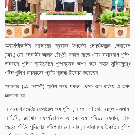
অন্তর্বর্তীকালীন
সরকারের
স্বরাষ্ট্র
উপদেষ্টা
লেফটেন্যান্ট
জেনারেল
(
.)
.
অব
মো
জাহাঙ্গীর
আলম
চৌধুরী
সকাল
সাড়ে
৯টায়
রাজারবাগ
পুলিশ
লাইনসে
পুলিশ
স্মৃতিসৌধে
পুষ্পস্তবক
অর্পণ
করে
মহান
মুক্তিযুদ্ধে
শহীদ
পুলিশ
সদস্যদের
প্রতি
শ্রদ্ধা
নিবেদন
করেছেন।
(
)
সোমবার
১৯
আগস্ট
পুলিশ
সদর
দপ্তর
থেকে
এক
বার্তায়
এ
তথ্য
জানানো
হয়।
,
.
,
এ
সময়
ইন্সপেক্টর
জেনারেল
অব
পুলিশ
বাংলাদেশ
মো
ময়নুল
ইসলাম
,
,
এনডিসি
র
্যাব
মহাপরিচালক
এ
কে
এম
শহিদুর
রহমান
ঢাকা
.
মেট্রোপলিটন
পুলিশের
কমিশনার
মো
মাইনুল
হাসানসহ
ঊর্ধ্বতন
পুলিশ