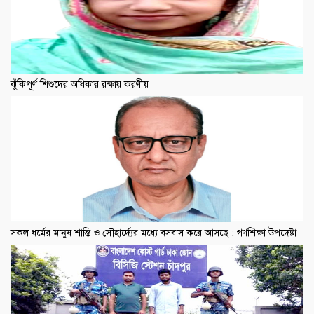
ঝুঁকিপূর্ণ শিশুদের অধিকার রক্ষায় করণীয়
সকল ধর্মের মানুষ শান্তি ও সৌহার্দ্যের মধ্যে বসবাস করে আসছে : গণশিক্ষা উপদেষ্টা