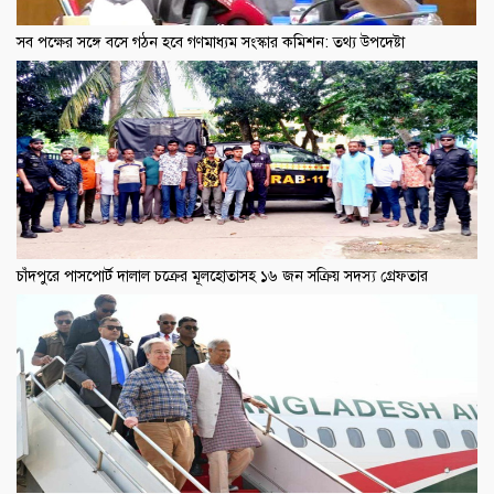
সব পক্ষের সঙ্গে বসে গঠন হবে গণমাধ্যম সংস্কার কমিশন: তথ্য উপদেষ্টা
চাঁদপুরে পাসপোর্ট দালাল চক্রের মূলহোতাসহ ১৬ জন সক্রিয় সদস্য গ্রেফতার