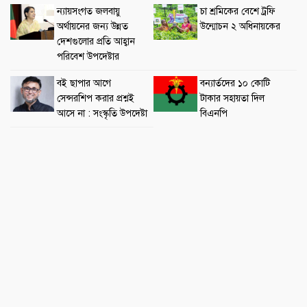
ন্যায়সংগত জলবায়ু
চা শ্রমিকের বেশে ট্রফি
অর্থায়নের জন্য উন্নত
উন্মোচন ‍২ অধিনায়কের
দেশগুলোর প্রতি আহ্বান
পরিবেশ উপদেষ্টার
বই ছাপার আগে
বন্যার্তদের ১০ কোটি
সেন্সরশিপ করার প্রশ্নই
টাকার সহায়তা দিল
আসে না : সংস্কৃতি উপদেষ্টা
বিএনপি