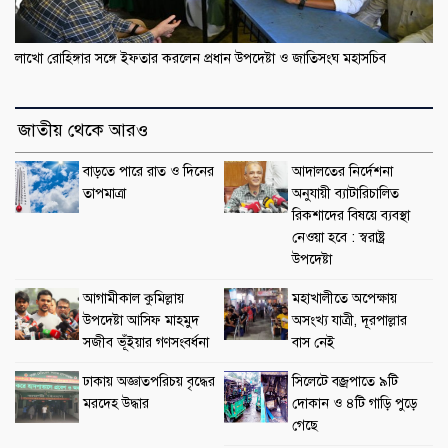
লাখো রোহিঙ্গার সঙ্গে ইফতার করলেন প্রধান উপদেষ্টা ও জাতিসংঘ মহাসচিব
জাতীয় থেকে আরও
বাড়তে পারে রাত ও দিনের
আদালতের নির্দেশনা
তাপমাত্রা
অনুযায়ী ব্যাটারিচালিত
রিকশাদের বিষয়ে ব্যবস্থা
নেওয়া হবে : স্বরাষ্ট্র
উপদেষ্টা
আগামীকাল কুমিল্লায়
মহাখালীতে অপেক্ষায়
উপদেষ্টা আসিফ মাহমুদ
অসংখ্য যাত্রী, দূরপাল্লার
সজীব ভূঁইয়ার গণসংবর্ধনা
বাস নেই
ঢাকায় অজ্ঞাতপরিচয় বৃদ্ধের
সিলেটে বজ্রপাতে ৯টি
মরদেহ উদ্ধার
দোকান ও ৪টি গাড়ি পুড়ে
গেছে