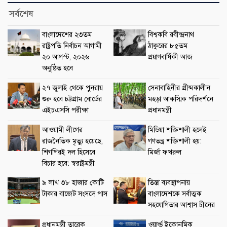
সর্বশেষ
বাংলাদেশের ২৩তম
বিশ্বকবি রবীন্দ্রনাথ
রাষ্ট্রপতি নির্বাচন আগামী
ঠাকুরের ৮৫তম
২০ আগস্ট, ২০২৬
প্রয়াণবার্ষিকী আজ
অনুষ্ঠিত হবে
২৭ জুলাই থেকে পুনরায়
সেনাবাহিনীর গ্রীষ্মকালীন
শুরু হবে চট্টগ্রাম বোর্ডের
মহড়া আকস্মিক পরিদর্শনে
এইচএসসি পরীক্ষা
প্রধানমন্ত্রী
আওয়ামী লীগের
মিডিয়া শক্তিশালী হলেই
রাজনৈতিক মৃত্যু হয়েছে,
গণতন্ত্র শক্তিশালী হয়:
শিগগিরই দল হিসেবে
মির্জা ফখরুল
বিচার হবে: স্বরাষ্ট্রমন্ত্রী
৯ লাখ ৩৮ হাজার কোটি
তিস্তা ব্যবস্থাপনায়
টাকার বাজেট সংসদে পাস
বাংলাদেশকে সর্বাত্মক
সহযোগিতার আশ্বাস চীনের
প্রধানমন্ত্রী তারেক
ওয়ার্ল্ড ইকোনমিক