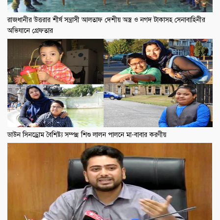
রাজধানীর উত্তরার শীর্ষ সন্ত্রাসী আলতাফ দেশীয় অস্ত্র ও নগদ টাকাসহ সেনাবাহিনীর
অভিযানে গ্রেফতার
ডাউন সিনড্রোম বৈশিষ্ট্য সম্পন্ন শিশু লালন পালনে মা-বাবার করণীয়