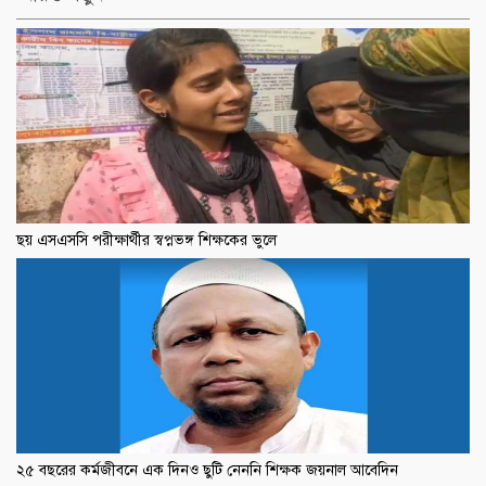
ছয় এসএসসি পরীক্ষার্থীর স্বপ্নভঙ্গ শিক্ষকের ভুলে
২৫ বছরের কর্মজীবনে এক দিনও ছুটি নেননি শিক্ষক জয়নাল আবেদিন