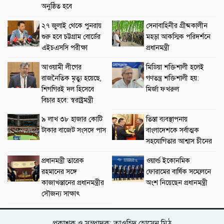
অনুষ্ঠিত হবে
২৭ জুলাই থেকে পুনরায়
সেনাবাহিনীর গ্রীষ্মকালীন
শুরু হবে চট্টগ্রাম বোর্ডের
মহড়া আকস্মিক পরিদর্শনে
এইচএসসি পরীক্ষা
প্রধানমন্ত্রী
আওয়ামী লীগের
মিডিয়া শক্তিশালী হলেই
রাজনৈতিক মৃত্যু হয়েছে,
গণতন্ত্র শক্তিশালী হয়:
শিগগিরই দল হিসেবে
মির্জা ফখরুল
বিচার হবে: স্বরাষ্ট্রমন্ত্রী
৯ লাখ ৩৮ হাজার কোটি
তিস্তা ব্যবস্থাপনায়
টাকার বাজেট সংসদে পাস
বাংলাদেশকে সর্বাত্মক
সহযোগিতার আশ্বাস চীনের
প্রধানমন্ত্রী তারেক
ওয়ার্ল্ড ইকোনমিক
রহমানের সঙ্গে
ফোরামের বার্ষিক সম্মেলনে
কাজাখস্তানের প্রধানমন্ত্রীর
অংশ নিয়েছেন প্রধানমন্ত্রী
সৌজন্য সাক্ষাৎ
প্রকাশক ও সম্পাদক: তাওহিদ হোসেন মিঠু