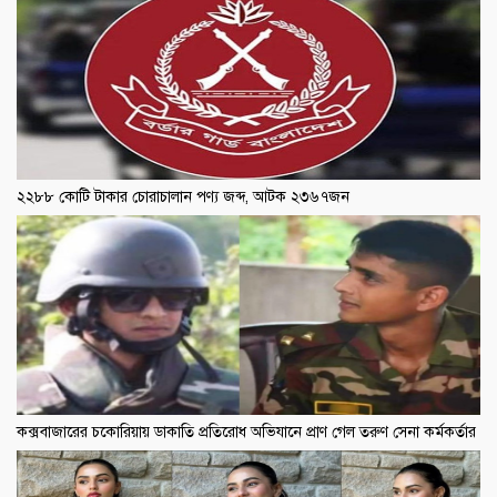
২২৮৮ কোটি টাকার চোরাচালান পণ্য জব্দ, আটক ২৩৬৭জন
কক্সবাজারের চকোরিয়ায় ডাকাতি প্রতিরোধ অভিযানে প্রাণ গেল তরুণ সেনা কর্মকর্তার