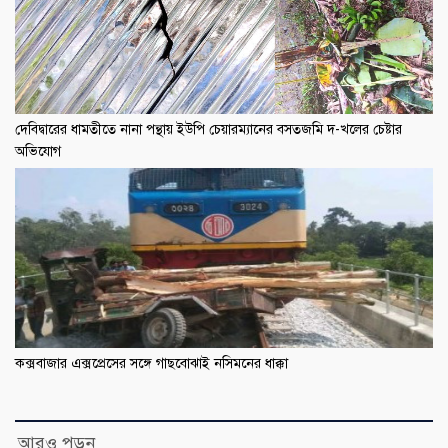
দেবিদ্বারের ধামতীতে নানা পন্থায় ইউপি চেয়ারম্যানের বসতজমি দ-খলের চেষ্টার
অভিযোগ
কক্সবাজার এক্সপ্রেসের সঙ্গে গাছবোঝাই নসিমনের ধাক্কা
আরও পড়ুন