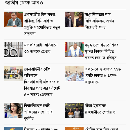
জাতীয় থেকে আরও
প্রধানমন্ত্রীর চীন সফর:
সাংবাদিকতায় নাম
বাণিজ্য, বিনিয়োগ ও
লিখিয়েছিলেন, এখন
প্রযুক্তি সহযোগিতায় নতুন
নিজেরাই খবর
সম্ভাবনা
মাদকবিরোধী অভিযানে
সমৃদ্ধ দেশ গড়তে শিশুর
৩২ জনকে গ্রেপ্তার
সুন্দর বিকাশ নিশ্চিত
করতে হবে: ড. ইউনূস
সেনাবাহিনীর যৌথ
একনেকে ২ হাজার ২৬৬
অভিযানে
কোটি টাকার ৮ প্রকল্প
ছিনতাইকারী,চাঁদাবাজ ও
অনুমোদন
কিশোর গ্যাং এর সর্বমোট
৪৫ সদস্য গ্রেফতার
বিবাহবিচ্ছেদ হয়নি
গাঁজা-ইয়াবাসহ
শাকিবের সঙ্গে, দাবি
রাজধানীতে গ্রেপ্তার ৩
বুবলীর
মিললো ১০ হাজার ৬৭০
সৌদির সঙ্গে মিল রেখে