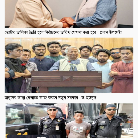
ভোটার তালিকা তৈরি হলে নির্বাচনের তারিখ ঘোষণা করা হবে : প্রধান উপদেষ্টা
মানুষের আস্থা ফেরাতে কাজ করবে নতুন সরকার : ড. ইউনূস