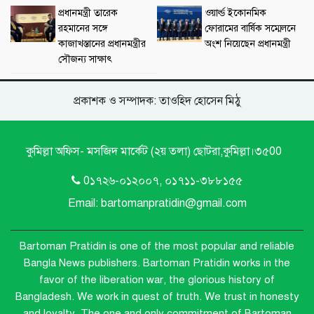
প্রধানমন্ত্রী তারেক
ওয়ার্ল্ড ইকোনমিক
রহমানের সঙ্গে
ফোরামের বার্ষিক সম্মেলনে
কাজাখস্তানের প্রধানমন্ত্রীর
অংশ নিয়েছেন প্রধানমন্ত্রী
সৌজন্য সাক্ষাৎ
প্রকাশক ও সম্পাদক: তাওহিদ হোসেন মিঠু
কুমিল্লা অফিস- মসজিদ মার্কেট (২য় তলা) ছোটরা,কুমিল্লা।৩৫00
0১৭২৬-০১২০০৭, ০১৭১১-৩৮৮১৫৫
Email: bartomanpratidin@gmail.com
Bartoman Pratidin is one of the most popular and reliable
Bangla News publishers.
Bartoman Pratidin works in the
favor of the liberation war, the glorious history of
Bangladesh. We work in quest of truth. We trust in honesty
and loyalty. The one and only commitment of Bartoman