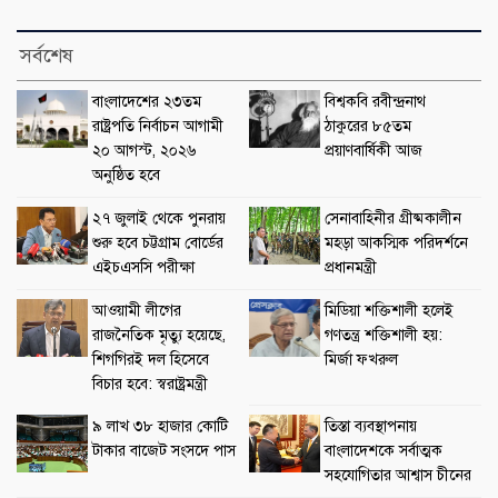
সর্বশেষ
বাংলাদেশের ২৩তম
বিশ্বকবি রবীন্দ্রনাথ
রাষ্ট্রপতি নির্বাচন আগামী
ঠাকুরের ৮৫তম
২০ আগস্ট, ২০২৬
প্রয়াণবার্ষিকী আজ
অনুষ্ঠিত হবে
২৭ জুলাই থেকে পুনরায়
সেনাবাহিনীর গ্রীষ্মকালীন
শুরু হবে চট্টগ্রাম বোর্ডের
মহড়া আকস্মিক পরিদর্শনে
এইচএসসি পরীক্ষা
প্রধানমন্ত্রী
আওয়ামী লীগের
মিডিয়া শক্তিশালী হলেই
রাজনৈতিক মৃত্যু হয়েছে,
গণতন্ত্র শক্তিশালী হয়:
শিগগিরই দল হিসেবে
মির্জা ফখরুল
বিচার হবে: স্বরাষ্ট্রমন্ত্রী
৯ লাখ ৩৮ হাজার কোটি
তিস্তা ব্যবস্থাপনায়
টাকার বাজেট সংসদে পাস
বাংলাদেশকে সর্বাত্মক
সহযোগিতার আশ্বাস চীনের