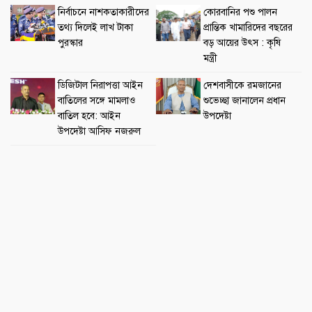
নির্বাচনে নাশকতাকারীদের
কোরবানির পশু পালন
তথ্য দিলেই লাখ টাকা
প্রান্তিক খামারিদের বছরের
পুরস্কার
বড় আয়ের উৎস : কৃষি
মন্ত্রী
ডিজিটাল নিরাপত্তা আইন
দেশবাসীকে রমজানের
বাতিলের সঙ্গে মামলাও
শুভেচ্ছা জানালেন প্রধান
বাতিল হবে: আইন
উপদেষ্টা
উপদেষ্টা আসিফ নজরুল