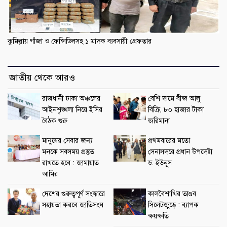
কুমিল্লায় গাঁজা ও ফেন্সিডিলসহ ১ মাদক ব্যবসায়ী গ্রেফতার
জাতীয় থেকে আরও
রাজধানী ঢাকা অঞ্চলের
বেশি দামে বীজ আলু
আইনশৃঙ্খলা নিয়ে ইসির
বিক্রি, ৮০ হাজার টাকা
বৈঠক শুরু
জরিমানা
মানুষের সেবার জন্য
প্রথমবারের মতো
মনকে সবসময় প্রস্তুত
সেনাসদরে প্রধান উপদেষ্টা
রাখতে হবে : জামায়াত
ড. ইউনূস
আমির
দেশের গুরুত্বপূর্ণ সংস্কারে
কালবৈশাখির তাণ্ডব
সহায়তা করবে জাতিসংঘ
সিলেটজুড়ে : ব্যাপক
ক্ষয়ক্ষতি