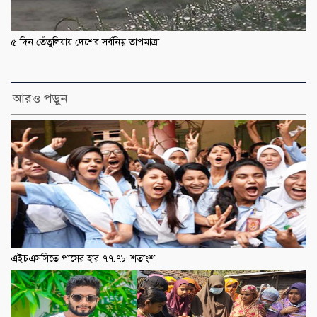
৫ দিন তেঁতুলিয়ায় দেশের সর্বনিম্ন তাপমাত্রা
আরও পড়ুন
এইচএসসিতে পাসের হার ৭৭.৭৮ শতাংশ