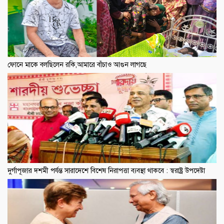
ফোনে মাকে বলছিলেন রকি,আমারে বাঁচাও আগুন লাগছে
দুর্গাপূজার দশমী পর্যন্ত সারাদেশে বিশেষ নিরাপত্তা ব্যবস্থা থাকবে : স্বরাষ্ট্র উপদেষ্টা