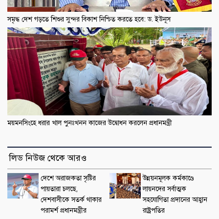
সমৃদ্ধ দেশ গড়তে শিশুর সুন্দর বিকাশ নিশ্চিত করতে হবে: ড. ইউনূস
ময়মনসিংহে ধরার খাল পুনঃখনন কাজের উদ্বোধন করলেন প্রধানমন্ত্রী
লিড নিউজ থেকে আরও
দেশে অরাজকতা সৃষ্টির
উন্নয়নমূলক কর্মকাণ্ডে
পায়তারা চলছে,
লায়নদের সর্বাত্মক
দেশবাসীকে সতর্ক থাকার
সহযোগিতা প্রদানের আহ্বান
পরামর্শ প্রধানমন্ত্রীর
রাষ্ট্রপতির