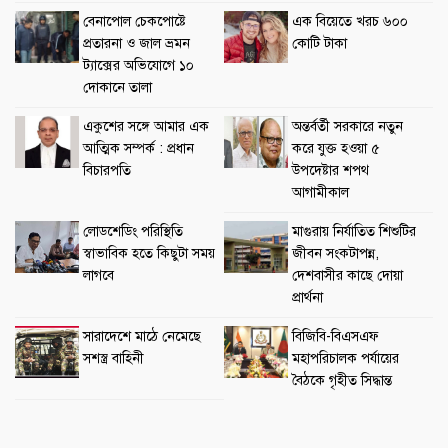
বেনাপোল চেকপোষ্টে
এক বিয়েতে খরচ ৬০০
প্রতারনা ও জাল ভ্রমন
কোটি টাকা
ট্যাক্সের অভিযোগে ১০
দোকানে তালা
একুশের সঙ্গে আমার এক
অন্তর্বর্তী সরকারে নতুন
আত্মিক সম্পর্ক : প্রধান
করে যুক্ত হওয়া ৫
বিচারপতি
উপদেষ্টার শপথ
আগামীকাল
লোডশেডিং পরিস্থিতি
মাগুরায় নির্যাতিত শিশুটির
স্বাভাবিক হতে কিছুটা সময়
জীবন সংকটাপন্ন,
লাগবে
দেশবাসীর কাছে দোয়া
প্রার্থনা
সারাদেশে মাঠে নেমেছে
বিজিবি-বিএসএফ
সশস্ত্র বাহিনী
মহাপরিচালক পর্যায়ের
বৈঠকে গৃহীত সিদ্ধান্ত