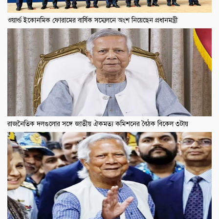
ওয়ার্ল্ড ইকোনমিক ফোরামের বার্ষিক সম্মেলনে অংশ নিয়েছেন প্রধানমন্ত্রী
রাজনৈতিক দলগুলোর সঙ্গে জাতীয় ঐকমত্য কমিশনের বৈঠক বিকেল ৩টায়