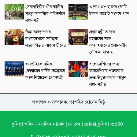
সেনাবাহিনীর গ্রীষ্মকালীন
৯ লাখ ৩৮ হাজার কোটি
মহড়া আকস্মিক পরিদর্শনে
টাকার বাজেট সংসদে পাস
প্রধানমন্ত্রী
তিস্তা ব্যবস্থাপনায়
প্রধানমন্ত্রী তারেক
বাংলাদেশকে সর্বাত্মক
রহমানের সঙ্গে
সহযোগিতার আশ্বাস চীনের
কাজাখস্তানের প্রধানমন্ত্রীর
সৌজন্য সাক্ষাৎ
ওয়ার্ল্ড ইকোনমিক
বাংলাদেশিদের জন্য
ফোরামের বার্ষিক সম্মেলনে
মালয়েশিয়ার শ্রমবাজার
অংশ নিয়েছেন প্রধানমন্ত্রী
দ্রুত উন্মুক্ত করার আহ্বান
প্রধানমন্ত্রীর
প্রকাশক ও সম্পাদক: তাওহিদ হোসেন মিঠু
কুমিল্লা অফিস- মসজিদ মার্কেট (২য় তলা) ছোটরা,কুমিল্লা।৩৫00
0১৭২৬-০১২০০৭, ০১৭১১-৩৮৮১৫৫