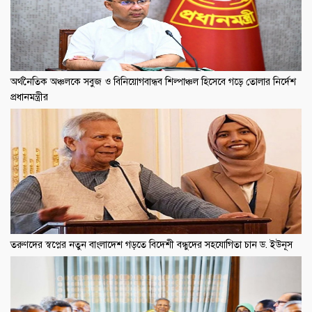
অর্থনৈতিক অঞ্চলকে সবুজ ও বিনিয়োগবান্ধব শিল্পাঞ্চল হিসেবে গড়ে তোলার নির্দেশ
প্রধানমন্ত্রীর
তরুণদের স্বপ্নের নতুন বাংলাদেশ গড়তে বিদেশী বন্ধুদের সহযোগিতা চান ড. ইউনূস