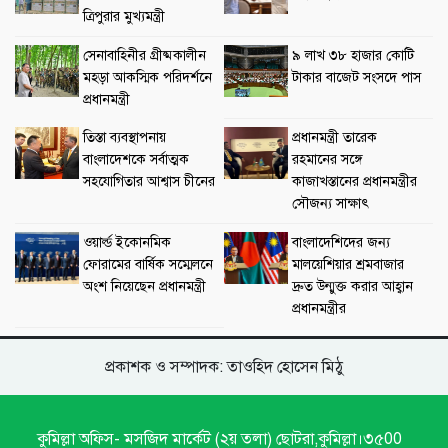
ত্রিপুরার মুখ্যমন্ত্রী
সেনাবাহিনীর গ্রীষ্মকালীন
৯ লাখ ৩৮ হাজার কোটি
মহড়া আকস্মিক পরিদর্শনে
টাকার বাজেট সংসদে পাস
প্রধানমন্ত্রী
তিস্তা ব্যবস্থাপনায়
প্রধানমন্ত্রী তারেক
বাংলাদেশকে সর্বাত্মক
রহমানের সঙ্গে
সহযোগিতার আশ্বাস চীনের
কাজাখস্তানের প্রধানমন্ত্রীর
সৌজন্য সাক্ষাৎ
ওয়ার্ল্ড ইকোনমিক
বাংলাদেশিদের জন্য
ফোরামের বার্ষিক সম্মেলনে
মালয়েশিয়ার শ্রমবাজার
অংশ নিয়েছেন প্রধানমন্ত্রী
দ্রুত উন্মুক্ত করার আহ্বান
প্রধানমন্ত্রীর
প্রকাশক ও সম্পাদক: তাওহিদ হোসেন মিঠু
কুমিল্লা অফিস- মসজিদ মার্কেট (২য় তলা) ছোটরা,কুমিল্লা।৩৫00