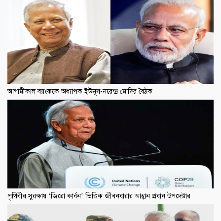
আগামীকাল ব্যাংককে অধ্যাপক ইউনূস-নরেন্দ্র মোদির বৈঠক
পৃথিবীর সুরক্ষায় ‘জিরো কার্বন’ ভিত্তিক জীবনধারার আহ্বান প্রধান উপদেষ্টার