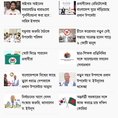
সাইবার আইনের
প্রবাসীদের রেমিটেন্সেই
সমালোচিত ধারাগুলো
বাংলাদেশ ঘুরে দাঁড়িয়েছে:
পুনর্বিবেচনা করা হবে :
প্রধান উপদেষ্টা
নাহিদ ইসলাম
যমুনায় জরুরি বৈঠকে
চীনে করোনার নতুন ঢেউ,
উপদেষ্টা পরিষদ
সপ্তাহে আক্রান্ত হবেন সাড়ে
৬ কোটি মানুষ
ভোট দিতে পারবেন
ছাত্র-শিক্ষক প্রতিনিধির
প্রবাসীরা
সঙ্গে আলোচনায় বসবেন
সেনাপ্রধান
বাংলাদেশকে বিশ্বের কাছে
নতুন বছর উপলক্ষে প্রধান
তুলে ধরতে বেপজাকে
উপদেষ্টা ড. ইউনূসের
প্রধান উপদেষ্টার আহ্বান
শুভেচ্ছা
নির্বাচনের আগে যেসব
অন্তর্বর্তী সরকারের সঙ্গে
সংস্কার জরুরি, জানালেন
কাজ করতে চায় দক্ষিণ
ড. ইউনূস
কোরিয়া