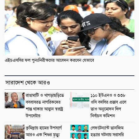
এইচএসসির ফল পুনঃনিরীক্ষণের আবেদন করবেন যেভাবে
সারাদেশ থেকে আরও
রাঙামাটি ও খাগড়াছড়িতে
১১০ ইউএনও ও ৩৩৮
বসবাসরত নাগরিকদের
ওসি বদলির প্রস্তাব এলে
শান্ত থাকার আহ্বান স্বরাষ্ট্র
তাও অনুমোদন দিল
উপদেষ্টার
নির্বাচন কমিশন
কুমিল্লায় হামের উপসর্গে
লেফটেন্যান্ট তানজিম
আরও এক শিশুর মৃত্যু
হত্যার ঘটনায় সরাসরি