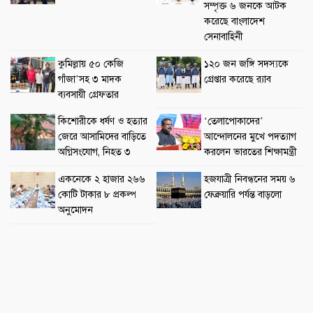
সম্পৃক্ত ৬ জনকে আটক
করেছে বাংলাদেশ
সেনাবাহিনী
কুমিল্লায় ৫০ কেজি
১২০ জন জঙ্গি সদস্যকে
গাঁজা’সহ ৩ মাদক
গ্রেপ্তার করেছে র‌্যাব
ব্যবসায়ী গ্রেফতার
কিশোরীকে ধর্ষণ ও হত্যার
‘তেলাপোকাদের’
জেরে আসামিদের বাড়িতে
আন্দোলনের মুখে পদত্যাগ
অগ্নিসংযোগ, নিহত ৩
করলেন ভারতের শিক্ষামন্ত্রী
একনেকে ২ হাজার ২৬৬
হজযাত্রী নিবন্ধনের সময় ৬
কোটি টাকার ৮ প্রকল্প
ফেব্রুয়ারি পর্যন্ত বাড়লো
অনুমোদন