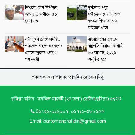
শিশুকে যৌন নিপীড়ন,
দুর্ঘটনায় পড়া
জামায়াত কর্মীকে ৫০
মাইক্রোবাসের ভিডিও
বেত্রাঘাত
করতে গিয়ে আরেক
মাইক্রো খাদে
নদী দূষণ রোধে সমন্বিত
বাংলাদেশের ২৩তম
পদক্ষেপ গ্রহণে অবহেলার
রাষ্ট্রপতি নির্বাচন আগামী
কোনো সুযোগ নেই :
২০ আগস্ট, ২০২৬
প্রধানমন্ত্রী
অনুষ্ঠিত হবে
প্রকাশক ও সম্পাদক: তাওহিদ হোসেন মিঠু
কুমিল্লা অফিস- মসজিদ মার্কেট (২য় তলা) ছোটরা,কুমিল্লা।৩৫00
0১৭২৬-০১২০০৭, ০১৭১১-৩৮৮১৫৫
Email: bartomanpratidin@gmail.com