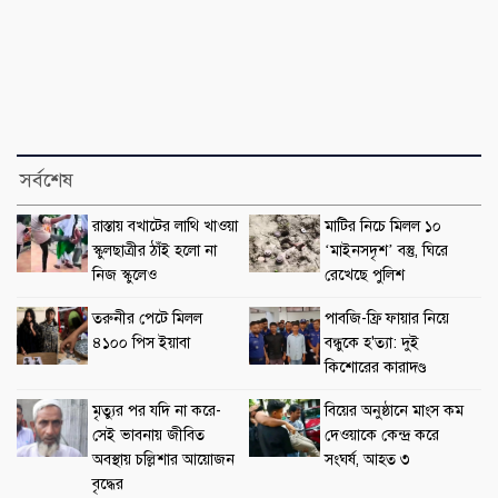
সর্বশেষ
রাস্তায় বখাটের লাথি খাওয়া
মাটির নিচে মিলল ১০
স্কুলছাত্রীর ঠাঁই হলো না
‘মাইনসদৃশ’ বস্তু, ঘিরে
নিজ স্কুলেও
রেখেছে পুলিশ
তরুনীর পেটে মিলল
পাবজি-ফ্রি ফায়ার নিয়ে
৪১০০ পিস ইয়াবা
বন্ধুকে হ'ত্যা: দুই
কিশোরের কারাদণ্ড
মৃত্যুর পর যদি না করে-
বিয়ের অনুষ্ঠানে মাংস কম
সেই ভাবনায় জীবিত
দেওয়াকে কেন্দ্র করে
অবস্থায় চল্লিশার আয়োজন
সংঘর্ষ, আহত ৩
বৃদ্ধের