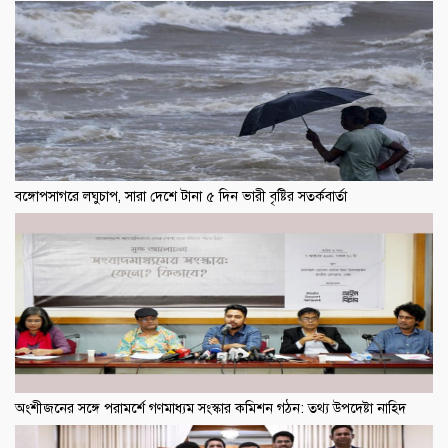
বঙ্গোপসাগরে লঘুচাপ, সারা দেশে টানা ৫ দিন ভারী বৃষ্টির সতর্কবার্তা
অংশীজনের সঙ্গে পরামর্শে গণমাধ্যম সংস্কার কমিশন গঠন: তথ্য উপদেষ্টা নাহিদ