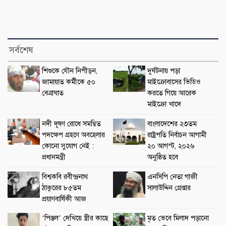
সর্বশেষ
শিশুকে যৌন নিপীড়ন,
দুর্ঘটনায় পড়া
জামায়াত কর্মীকে ৫০
মাইক্রোবাসের ভিডিও
বেত্রাঘাত
করতে গিয়ে আরেক
মাইক্রো খাদে
নদী দূষণ রোধে সমন্বিত
বাংলাদেশের ২৩তম
পদক্ষেপ গ্রহণে অবহেলার
রাষ্ট্রপতি নির্বাচন আগামী
কোনো সুযোগ নেই :
২০ আগস্ট, ২০২৬
প্রধানমন্ত্রী
অনুষ্ঠিত হবে
বিশ্বকবি রবীন্দ্রনাথ
এনসিপি নেতা গাজী
ঠাকুরের ৮৫তম
সালাউদ্দিন গ্রেপ্তার
প্রয়াণবার্ষিকী আজ
‘পিস্তল’ দেখিয়ে স্ত্রীর কাছে
মৃত ভেবে মিলাদ পড়ানো