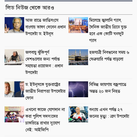
লিড নিউজ থেকে আরও
আজ রাতে জাতিসংঘে
মিলেছে জ্বালানি গ্যাস,
বাংলায় ভাষণ দেবেন প্রধান
দৈনিক জাতীয় গ্রিডে যুক্ত
উপদেষ্টা ড. ইউনূস
হবে এক কোটি ঘনফুট
গ্যাস
জলবায়ু ঝুঁকিপূর্ণ
হজযাত্রী নিবন্ধনের সময় ৬
দেশগুলোর জন্য পর্যাপ্ত
ফেব্রুয়ারি পর্যন্ত বাড়লো
সহায়তা প্রয়োজন : প্রধান
উপদেষ্টা
ড. ইউনূসকে যুক্তরাষ্ট্রের
বিভিন্ন জায়গায় বজ্রপাতে
জাতীয় নিরাপত্তা উপদেষ্টার
অন্তত ২০ জন নিহত
ফোন
এখনো কাজে যোগদান না
বন্যায় এখন পর্যন্ত ২৭
করা পুলিশ সদস্যদের
জনের মৃত্যু : ত্রাণ উপদেষ্টা
চাকরিতে রাখার সুযোগ
নেই: আইজিপি