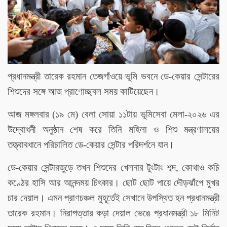
প্রধানমন্ত্রী তারেক রহমান তেজগাঁওয়ে ভূমি ভবনে ডে-কেয়ার সেন্টারের
শিশুদের সঙ্গে আজ প্রাণোচ্ছ্বল সময় কাটিয়েছেন।
আজ মঙ্গলবার (১৯ মে) বেলা সোয়া ১১টায় ভূমিসেবা মেলা-২০২৬ এর
উদ্বোধনী অনুষ্ঠান শেষ করে তিনি মহিলা ও শিশু মন্ত্রণালয়ের
তত্ত্বাবধানে পরিচালিত ডে-কেয়ার সেন্টার পরিদর্শনে যান।
ডে-কেয়ার সেন্টারজুড়ে তখন শিশুদের খেলনার টুংটাং শব্দ, কোথাও কচি
কণ্ঠের হাসি আর আনন্দময় চিৎকার। ছোট ছোট পায়ে দৌড়ঝাঁপে মুখর
চার দেয়াল। এমন প্রাণচঞ্চল মুহূর্তেই সেখানে উপস্থিত হন প্রধানমন্ত্রী
তারেক রহমান। নিরাপত্তার কড়া দেয়াল ভেঙে প্রধানমন্ত্রী ১৮ মিনিট