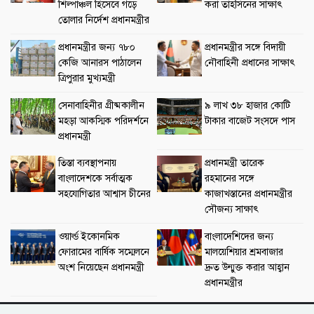
শিল্পাঞ্চল হিসেবে গড়ে
করা তাহসিনের সাক্ষাৎ
তোলার নির্দেশ প্রধানমন্ত্রীর
প্রধানমন্ত্রীর জন্য ৭৮০
প্রধানমন্ত্রীর সঙ্গে বিদায়ী
কেজি আনারস পাঠালেন
নৌবাহিনী প্রধানের সাক্ষাৎ
ত্রিপুরার মুখ্যমন্ত্রী
সেনাবাহিনীর গ্রীষ্মকালীন
৯ লাখ ৩৮ হাজার কোটি
মহড়া আকস্মিক পরিদর্শনে
টাকার বাজেট সংসদে পাস
প্রধানমন্ত্রী
তিস্তা ব্যবস্থাপনায়
প্রধানমন্ত্রী তারেক
বাংলাদেশকে সর্বাত্মক
রহমানের সঙ্গে
সহযোগিতার আশ্বাস চীনের
কাজাখস্তানের প্রধানমন্ত্রীর
সৌজন্য সাক্ষাৎ
ওয়ার্ল্ড ইকোনমিক
বাংলাদেশিদের জন্য
ফোরামের বার্ষিক সম্মেলনে
মালয়েশিয়ার শ্রমবাজার
অংশ নিয়েছেন প্রধানমন্ত্রী
দ্রুত উন্মুক্ত করার আহ্বান
প্রধানমন্ত্রীর