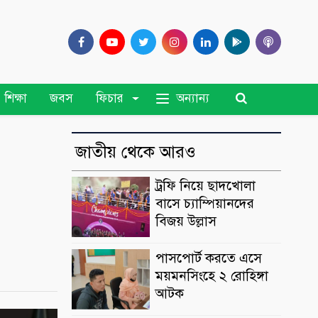
অন্যান্য
শিক্ষা
জবস
ফিচার
জাতীয় থেকে আরও
ট্রফি নিয়ে ছাদখোলা
বাসে চ্যাম্পিয়ানদের
বিজয় উল্লাস
পাসপোর্ট করতে এসে
ময়মনসিংহে ২ রোহিঙ্গা
আটক