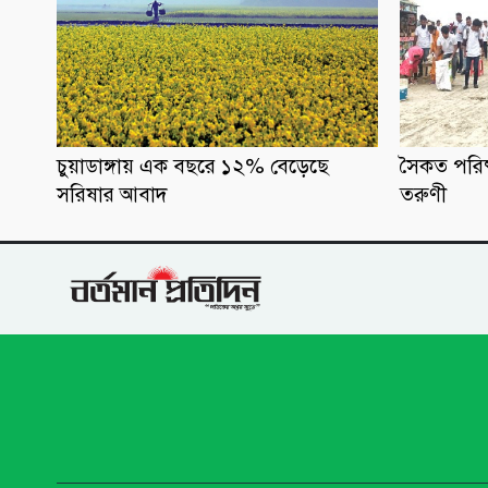
চুয়াডাঙ্গায় এক বছরে ১২% বেড়েছে
সৈকত পরিষ
সরিষার আবাদ
তরুণী