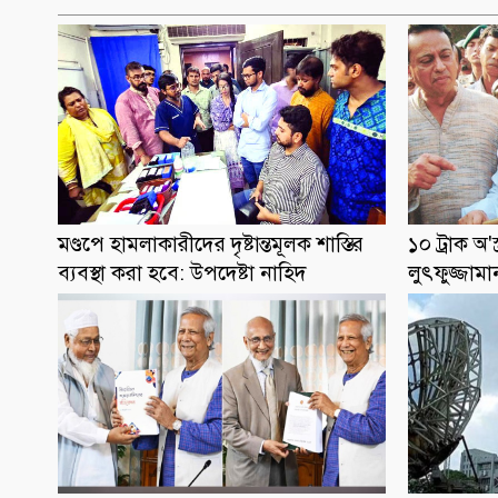
মণ্ডপে হামলাকারীদের দৃষ্টান্তমূলক শাস্তির
১০ ট্রাক অ'
ব্যবস্থা করা হবে: উপদেষ্টা নাহিদ
লুৎফুজ্জাম