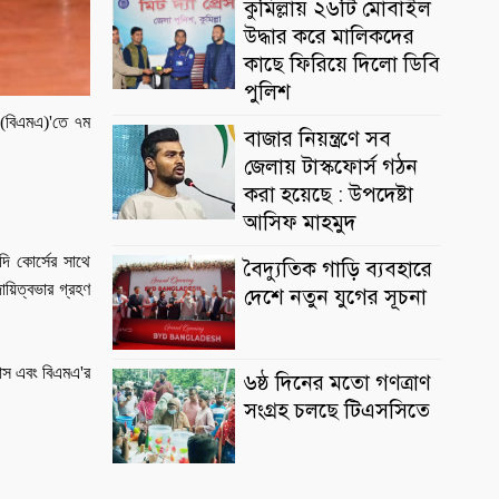
কুমিল্লায় ২৬টি মোবাইল
উদ্ধার করে মালিকদের
কাছে ফিরিয়ে দিলো ডিবি
পুলিশ
(
বিএমএ
)'
তে
৭ম
বাজার নিয়ন্ত্রণে সব
জেলায় টাস্কফোর্স গঠন
করা হয়েছে : উপদেষ্টা
আসিফ মাহমুদ
দি
কোর্সের
সাথে
বৈদ্যুতিক গাড়ি ব্যবহারে
দায়িত্বভার
গ্রহণ
দেশে নতুন যুগের সূচনা
াস
এবং
বিএমএ
'
র
৬ষ্ঠ দিনের মতো গণত্রাণ
সংগ্রহ চলছে টিএসসিতে