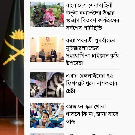
বাংলাদেশ সেনাবাহিনী
কর্তৃক বন্যার্তদের উদ্ধার
ও ত্রাণ বিতরণ কার্যক্রমের
সর্বশেষ পরিস্থিতি
বন্যা পরবর্তী পুনর্বাসনে
সুইজারল্যান্ডের
সহযোগিতা চাইলেন কৃষি
উপদেষ্টা
এবার রেললাইনের ৭২
ফিশপ্লেট খুলে নাশকতার
চেষ্টা
রমজানে স্কুল খোলা
থাকবে কি না, জানা যাবে
আজ