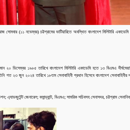
আজ সোমবার
(
১১
নভেম্বর
)
চট্টগ্রামের
ভাটিয়ারিতে
অবস্থিত
বাংলাদেশ
মিলিটারি
একাডেমি
মান
২০
ডিসেম্বর
১৯৮৫
তারিখে
বাংলাদেশ
মিলিটারি
একাডেমি
হতে
১৩
বিএমএ
দীর্ঘমেয়া
িনি
গত
২৩
জুন
২০২৪
তারিখে
১৮তম
সেনাবাহিনী
প্রধান
হিসেবে
বাংলাদেশ
সেনাবাহিনীর
িশন
;
এ্যাডজুটেন্ট
জেনারেল
;
কমান্ড্যান্ট
,
বিএমএ
;
সামরিক
সচিবসহ
সেনাসদর
,
চট্টগ্রাম
সেনানিব