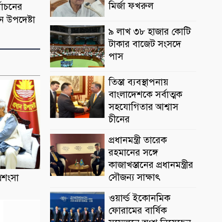
মির্জা ফখরুল
্বাচনের
ান উপদেষ্টা
৯ লাখ ৩৮ হাজার কোটি
টাকার বাজেট সংসদে
পাস
তিস্তা ব্যবস্থাপনায়
বাংলাদেশকে সর্বাত্মক
সহযোগিতার আশ্বাস
চীনের
প্রধানমন্ত্রী তারেক
রহমানের সঙ্গে
কাজাখস্তানের প্রধানমন্ত্রীর
সৌজন্য সাক্ষাৎ
্রশংসা
ওয়ার্ল্ড ইকোনমিক
ফোরামের বার্ষিক