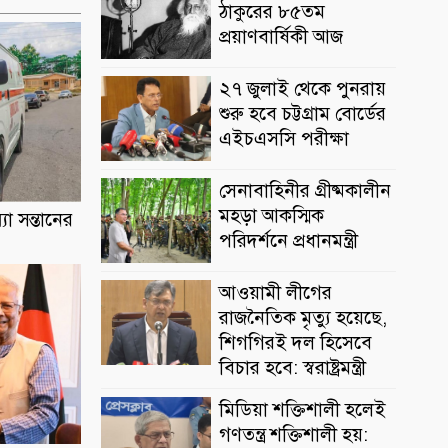
ঠাকুরের ৮৫তম
প্রয়াণবার্ষিকী আজ
২৭ জুলাই থেকে পুনরায়
শুরু হবে চট্টগ্রাম বোর্ডের
এইচএসসি পরীক্ষা
সেনাবাহিনীর গ্রীষ্মকালীন
মহড়া আকস্মিক
্যা সন্তানের
পরিদর্শনে প্রধানমন্ত্রী
আওয়ামী লীগের
রাজনৈতিক মৃত্যু হয়েছে,
শিগগিরই দল হিসেবে
বিচার হবে: স্বরাষ্ট্রমন্ত্রী
মিডিয়া শক্তিশালী হলেই
গণতন্ত্র শক্তিশালী হয়: