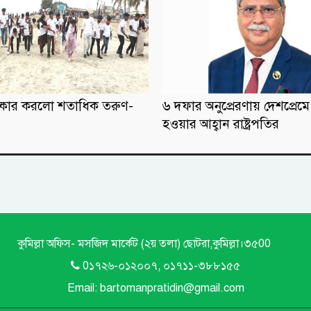
্কার করলো শতাধিক তরুণ-
৬ দফার অনুপ্রেরণায় দেশপ্রেমে উদ
হওয়ার আহ্বান রাষ্ট্রপতির
কুমিল্লা অফিস- মসজিদ মার্কেট (২য় তলা) ছোটরা,কুমিল্লা।৩৫00
0১৭২৬-০১২০০৭, ০১৭১১-৩৮৮১৫৫
Email: bartomanpratidin@gmail.com