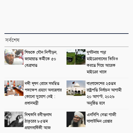
সর্বশেষ
শিশুকে যৌন নিপীড়ন,
দুর্ঘটনায় পড়া
জামায়াত কর্মীকে ৫০
মাইক্রোবাসের ভিডিও
বেত্রাঘাত
করতে গিয়ে আরেক
মাইক্রো খাদে
নদী দূষণ রোধে সমন্বিত
বাংলাদেশের ২৩তম
পদক্ষেপ গ্রহণে অবহেলার
রাষ্ট্রপতি নির্বাচন আগামী
কোনো সুযোগ নেই :
২০ আগস্ট, ২০২৬
প্রধানমন্ত্রী
অনুষ্ঠিত হবে
বিশ্বকবি রবীন্দ্রনাথ
এনসিপি নেতা গাজী
ঠাকুরের ৮৫তম
সালাউদ্দিন গ্রেপ্তার
প্রয়াণবার্ষিকী আজ