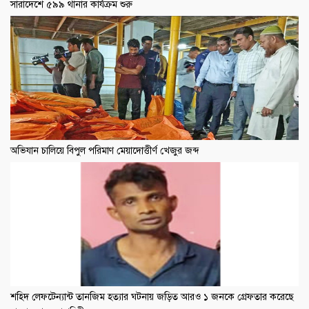
সারাদেশে ৫৯৯ থানার কার্যক্রম শুরু
অভিযান চালিয়ে বিপুল পরিমাণ মেয়াদোত্তীর্ণ খেজুর জব্দ
শহিদ লেফটেন্যান্ট তানজিম হত্যার ঘটনায় জড়িত আরও ১ জনকে গ্রেফতার করেছে