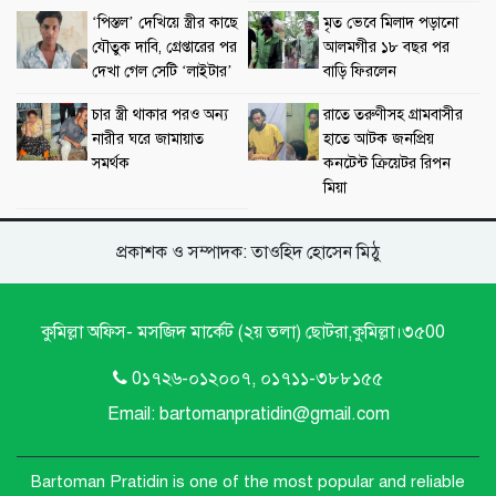
‘পিস্তল’ দেখিয়ে স্ত্রীর কাছে
মৃত ভেবে মিলাদ পড়ানো
যৌতুক দাবি, গ্রেপ্তারের পর
আলমগীর ১৮ বছর পর
দেখা গেল সেটি ‘লাইটার’
বাড়ি ফিরলেন
চার স্ত্রী থাকার পরও অন্য
রাতে তরুণীসহ গ্রামবাসীর
নারীর ঘরে জামায়াত
হাতে আটক জনপ্রিয়
সমর্থক
কনটেন্ট ক্রিয়েটর রিপন
মিয়া
প্রকাশক ও সম্পাদক: তাওহিদ হোসেন মিঠু
কুমিল্লা অফিস- মসজিদ মার্কেট (২য় তলা) ছোটরা,কুমিল্লা।৩৫00
0১৭২৬-০১২০০৭, ০১৭১১-৩৮৮১৫৫
Email: bartomanpratidin@gmail.com
Bartoman Pratidin is one of the most popular and reliable