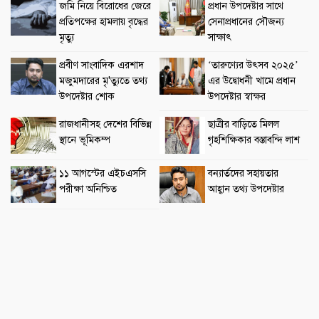
জমি নিয়ে বিরোধের জেরে
প্রধান উপদেষ্টার সাথে
প্রতিপক্ষের হামলায় বৃদ্ধের
সেনাপ্রধানের সৌজন্য
মৃত্যু
সাক্ষাৎ
প্রবীণ সাংবাদিক এরশাদ
‘তারুণ্যের উৎসব ২০২৫’
মজুমদারের মৃ'ত্যুতে তথ্য
এর উদ্বোধনী খামে প্রধান
উপদেষ্টার শোক
উপদেষ্টার স্বাক্ষর
রাজধানীসহ দেশের বিভিন্ন
ছাত্রীর বাড়িতে মিলল
স্থানে ভূমিকম্প
গৃহশিক্ষিকার বস্তাবন্দি লাশ
১১ আগস্টের এইচএসসি
বন্যার্তদের সহায়তার
পরীক্ষা অনিশ্চিত
আহ্বান তথ্য উপদেষ্টার