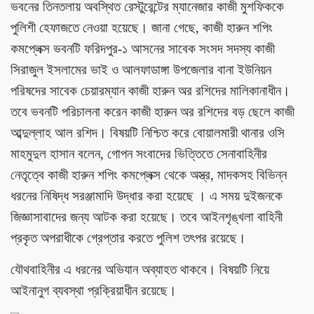
ভবনের তিনতলায় অবস্থিত রেস্টুরেন্টের ম্যানেজার কাজী মুশফিককে
পুলিশী হেফাজতে নেওয়া হয়েছে। জানা গেছে, কাজী হারুন শপিং
কমপ্লেক্স ভবনটি ফরিদপুর-১ আসনের সাবেক সংসদ সদস্য কাজী
সিরাজুল ইসলামের ভাই ও আলফাডাঙ্গা উপজেলার বানা ইউনিয়ন
পরিষদের সাবেক চেয়ারম্যান কাজী হারুন অর রশিদের মালিকানাধীন।
তবে ভবনটি পরিচালনা করেন কাজী হারুন অর রশিদের বড় ছেলে কাজী
আব্দুল্লাহ আল রশিদ। বিষয়টি নিশ্চিত করে বোয়ালমারী থানার ওসি
মাহমুদুল হাসান বলেন, গোপন সংবাদের ভিত্তিতে সেনাবাহিনীর
নেতৃত্বে কাজী হারুন শপিং কমপ্লেক্স থেকে অস্ত্র, মাদকসহ বিভিন্ন
ধরনের নিষিদ্ধ সরঞ্জামাদি উদ্ধার করা হয়েছে । এ সময় দুইজনকে
জিজ্ঞাসাবাদের জন্য আটক করা হয়েছে। তবে আইনশৃঙ্খলা বাহিনী
প্রকৃত অপরাধীকে গ্রেপ্তার করতে পুলিশ তৎপর রয়েছে।
যৌথবাহিনীর এ ধরনের অভিযান অব্যাহত থাকবে। বিষয়টি নিয়ে
আইনানুগ ব্যবস্থা প্রক্রিয়াধীন রয়েছে।