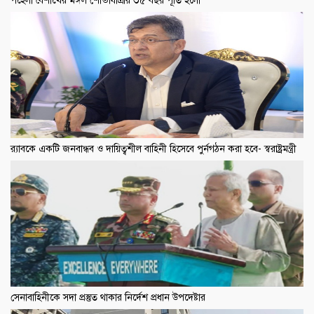
পহেলা বৈশাখের মঙ্গল শোভাযাত্রার ৩৫ বছর পূর্তি হলো
র‍্যাবকে একটি জনবান্ধব ও দায়িত্বশীল বাহিনী হিসেবে পুর্নগঠন করা হবে- স্বরাষ্ট্রমন্ত্রী
সেনাবাহিনীকে সদা প্রস্তুত থাকার নির্দেশ প্রধান উপদেষ্টার