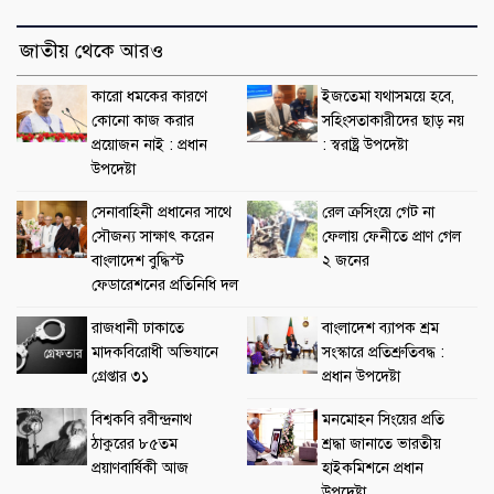
জাতীয় থেকে আরও
কারো ধমকের কারণে
ইজতেমা যথাসময়ে হবে,
কোনো কাজ করার
সহিংসতাকারীদের ছাড় নয়
প্রয়োজন নাই : প্রধান
: স্বরাষ্ট্র উপদেষ্টা
উপদেষ্টা
সেনাবাহিনী প্রধানের সাথে
রেল ক্রসিংয়ে গেট না
সৌজন্য সাক্ষাৎ করেন
ফেলায় ফেনীতে প্রাণ গেল
বাংলাদেশ বুদ্ধিস্ট
২ জনের
ফেডারেশনের প্রতিনিধি দল
রাজধানী ঢাকাতে
বাংলাদেশ ব্যাপক শ্রম
মাদকবিরোধী অভিযানে
সংস্কারে প্রতিশ্রুতিবদ্ধ :
গ্রেপ্তার ৩১
প্রধান উপদেষ্টা
বিশ্বকবি রবীন্দ্রনাথ
মনমোহন সিংয়ের প্রতি
ঠাকুরের ৮৫তম
শ্রদ্ধা জানাতে ভারতীয়
প্রয়াণবার্ষিকী আজ
হাইকমিশনে প্রধান
উপদেষ্টা