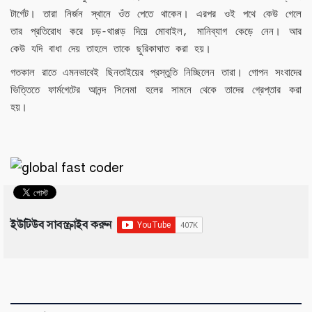
টার্গেট।
তারা
নির্জন
স্থানে
ওঁত
পেতে
থাকেন।
এরপর
ওই
পথে
কেউ
গেলে
তার
প্রতিরোধ
করে
চড়
থাপ্পড়
দিয়ে
মোবাইল
মানিব্যাগ
কেড়ে
নেন।
আর
-
,
কেউ
যদি
বাধা
দেয়
তাহলে
তাকে
ছুরিকাঘাত
করা
হয়।
গতকাল
রাতে
এমনভাবেই
ছিনতাইয়ের
প্রস্তুতি
নিচ্ছিলেন
তারা।
গোপন
সংবাদের
ভিত্তিতে
ফার্মগেটের
আনন্দ
সিনেমা
হলের
সামনে
থেকে
তাদের
গ্রেপ্তার
করা
হয়।
ইউটিউব সাবস্ক্রাইব করুন