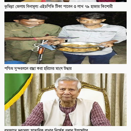
কুমিল্লা জেলায় বিনামূল্য এইচপিভি টিকা পাবেন ৩ লাখ ৭৯ হাজার কিশোরী
পশ্চিম সুন্দরবনে রান্না করা হরিণের মাংস উদ্ধার
রমজানে দ্রব্যমূল্য স্বাভাবিক রাখার নির্দেশ প্রধান উপদেষ্টার