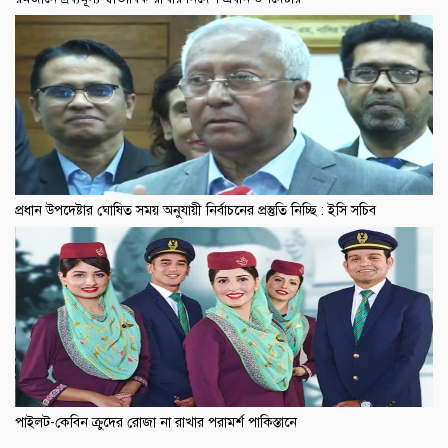
প্রধান উপদেষ্টার ঘোষিত সময় অনুযায়ী নির্বাচনের প্রস্তুতি নিচ্ছি : ইসি সচিব
পাইলট-কেবিন ক্রুদের রোজা না রাখার পরামর্শ পাকিস্তানে