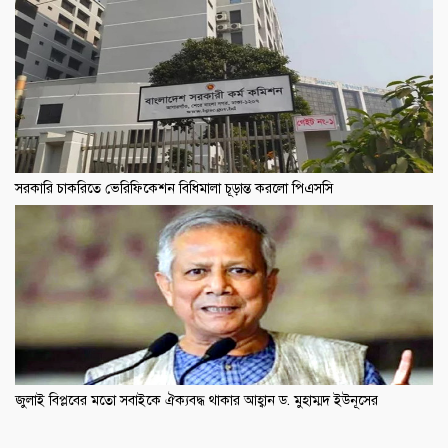
সরকারি চাকরিতে ভেরিফিকেশন বিধিমালা চূড়ান্ত করলো পিএসসি
জুলাই বিপ্লবের মতো সবাইকে ঐক্যবদ্ধ থাকার আহ্বান ড. মুহাম্মদ ইউনূসের