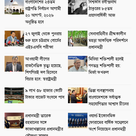
বাংলাদেশের ২৩তম
বিশ্বকবি রবীন্দ্রনাথ
রাষ্ট্রপতি নির্বাচন আগামী
ঠাকুরের ৮৫তম
২০ আগস্ট, ২০২৬
প্রয়াণবার্ষিকী আজ
অনুষ্ঠিত হবে
২৭ জুলাই থেকে পুনরায়
সেনাবাহিনীর গ্রীষ্মকালীন
শুরু হবে চট্টগ্রাম বোর্ডের
মহড়া আকস্মিক পরিদর্শনে
এইচএসসি পরীক্ষা
প্রধানমন্ত্রী
আওয়ামী লীগের
মিডিয়া শক্তিশালী হলেই
রাজনৈতিক মৃত্যু হয়েছে,
গণতন্ত্র শক্তিশালী হয়:
শিগগিরই দল হিসেবে
মির্জা ফখরুল
বিচার হবে: স্বরাষ্ট্রমন্ত্রী
৯ লাখ ৩৮ হাজার কোটি
তিস্তা ব্যবস্থাপনায়
টাকার বাজেট সংসদে পাস
বাংলাদেশকে সর্বাত্মক
সহযোগিতার আশ্বাস চীনের
প্রধানমন্ত্রী তারেক
ওয়ার্ল্ড ইকোনমিক
রহমানের সঙ্গে
ফোরামের বার্ষিক সম্মেলনে
কাজাখস্তানের প্রধানমন্ত্রীর
অংশ নিয়েছেন প্রধানমন্ত্রী
সৌজন্য সাক্ষাৎ