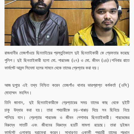
রাজধানীর
তেজগাঁওয়ে
ছিনতাইয়ের
প্রস্তুতিকালে দুই ছিনতাইকারী কে গ্রেফতার করেছে
.
(
)
.
(
)
পুলিশ।
দুই
ছিনতাইকারী হলো মো
পারভেজ
২৭
ও
মো
জীবন
২৪
।শনিবার
রাতে
ফার্মগেট
আনন্দ
সিনেমা
হলের
সামনে
থেকে
তাদের
গ্রেপ্তার
করা
হয়।
আজ দুপুরে
এই
তথ্য
নিশ্চিত
করেন
তেজগাঁও
থানার
ভারপ্রাপ্ত
কর্মকর্তা
ওসি
(
)
মোহাম্মদ
মহসিন।
তিনি
জানান
দুই
ছিনতাইকারীকে
গ্রেপ্তারের
সময়
তাদের
কাছ
থেকে
দুইটি
,
চাকু
উদ্ধার
করা
হয়।
তারা
পথচারীকে
চড়
থাপ্পড়
দিয়ে
সব
ছিনিয়ে
নিয়ে
-
পালিয়ে
যান।
গ্রেপ্তার
পারভেজ
ও
জীবন
পেশাদার
ছিনতাইকারী।
পারভেজের
বিরুদ্ধে
সাতটি
এবং
জীবনের
বিরুদ্ধে
ছয়টি
মামলা
রয়েছে।
তারা
দুইজন
ফার্মগেট
এলাকায়
ঘুরাফেরা
করেন।
সাধারণত
একাকী
পথচারী
তাদের
প্রধান