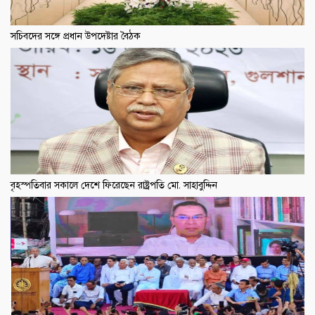
সচিবদের সঙ্গে প্রধান উপদেষ্টার বৈঠক
বৃহস্পতিবার সকালে দেশে ফিরেছেন রাষ্ট্রপতি মো. সাহাবুদ্দিন