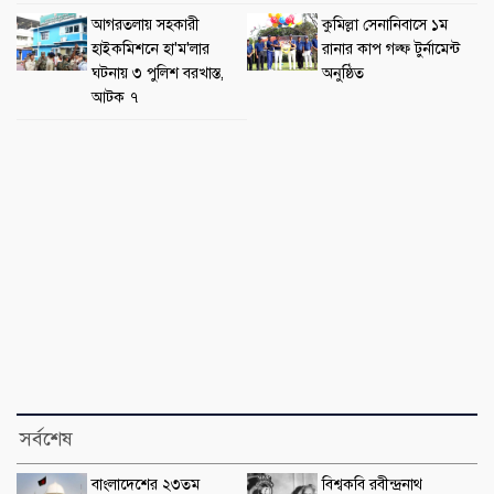
আগরতলায় সহকারী
কুমিল্লা সেনানিবাসে ১ম
হাইকমিশনে হা'ম'লার
রানার কাপ গল্ফ টুর্নামেন্ট
ঘটনায় ৩ পুলিশ বরখাস্ত,
অনুষ্ঠিত
আটক ৭
সর্বশেষ
বাংলাদেশের ২৩তম
বিশ্বকবি রবীন্দ্রনাথ