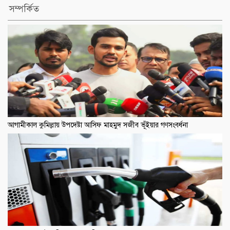
সম্পর্কিত
আগামীকাল কুমিল্লায় উপদেষ্টা আসিফ মাহমুদ সজীব ভূঁইয়ার গণসংবর্ধনা