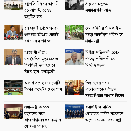
রাষ্ট্রপতি নির্বাচন আগামী
ঠাকুরের ৮৫তম
২০ আগস্ট, ২০২৬
প্রয়াণবার্ষিকী আজ
অনুষ্ঠিত হবে
২৭ জুলাই থেকে পুনরায়
সেনাবাহিনীর গ্রীষ্মকালীন
শুরু হবে চট্টগ্রাম বোর্ডের
মহড়া আকস্মিক পরিদর্শনে
এইচএসসি পরীক্ষা
প্রধানমন্ত্রী
আওয়ামী লীগের
মিডিয়া শক্তিশালী হলেই
রাজনৈতিক মৃত্যু হয়েছে,
গণতন্ত্র শক্তিশালী হয়:
শিগগিরই দল হিসেবে
মির্জা ফখরুল
বিচার হবে: স্বরাষ্ট্রমন্ত্রী
৯ লাখ ৩৮ হাজার কোটি
তিস্তা ব্যবস্থাপনায়
টাকার বাজেট সংসদে পাস
বাংলাদেশকে সর্বাত্মক
সহযোগিতার আশ্বাস চীনের
প্রধানমন্ত্রী তারেক
ওয়ার্ল্ড ইকোনমিক
রহমানের সঙ্গে
ফোরামের বার্ষিক সম্মেলনে
কাজাখস্তানের প্রধানমন্ত্রীর
অংশ নিয়েছেন প্রধানমন্ত্রী
সৌজন্য সাক্ষাৎ