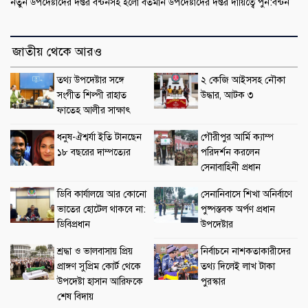
নতুন উপদেষ্টাদের দপ্তর বন্টনসহ হলো বর্তমান উপদেষ্টাদের দপ্তর দায়িত্বে পুন:বন্টন
জাতীয় থেকে আরও
তথ্য উপদেষ্টার সঙ্গে
২ কেজি আইসসহ নৌকা
সংগীত শিল্পী রাহাত
উদ্ধার, আটক ৩
ফাতেহ আলীর সাক্ষাৎ
ধনুষ-ঐশ্বর্যা ইতি টানছেন
গৌরীপুর আর্মি ক্যাম্প
১৮ বছরের দাম্পত্যের
পরিদর্শন করলেন
সেনাবাহিনী প্রধান
ডিবি কার্যালয়ে আর কোনো
সেনানিবাসে শিখা অনির্বাণে
ভাতের হোটেল থাকবে না:
পুষ্পস্তবক অর্পণ প্রধান
ডিবিপ্রধান
উপদেষ্টার
শ্রদ্ধা ও ভালবাসায় প্রিয়
নির্বাচনে নাশকতাকারীদের
প্রাঙ্গণ সুপ্রিম কোর্ট থেকে
তথ্য দিলেই লাখ টাকা
উপদেষ্টা হাসান আরিফকে
পুরস্কার
শেষ বিদায়