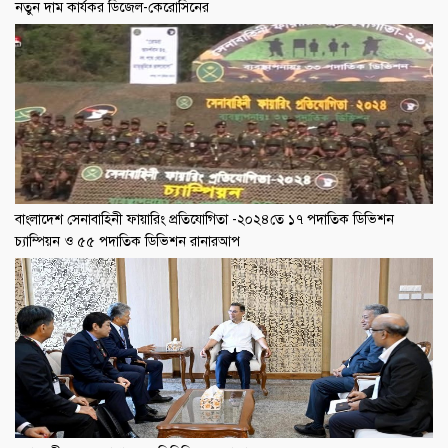
নতুন দাম কার্যকর ডিজেল-কেরোসিনের
বাংলাদেশ সেনাবাহিনী ফায়ারিং প্রতিযোগিতা -২০২৪তে ১৭ পদাতিক ডিভিশন
চ্যাম্পিয়ন ও ৫৫ পদাতিক ডিভিশন রানারআপ