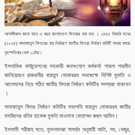
আগামীকাল জানা যাবে এ বছর বাংলাদেশে ফিতরার হার কত । ১৪৪৫ হিজরি সনের
(২০২৪) সাদাকাতুল ফিতরের হার নির্ধারণে জাতীয় ফিতরা নির্ধারণ কমিটি সভায় বসছে
বৃহস্পতিবার বেলা ১১টায়।
ইসলামিক ফাউন্ডেশনের সহকারী জনসংযোগ কর্মকর্তা শায়লা শারমীন
জানিয়েছেন রাজধানীর বায়তুল মোকাররম সভাকক্ষে বিশিষ্ট মুফতি ও
আলেমদের নিয়ে গঠিত জাতীয় ফিতরা নির্ধারণ কমিটির সদস্যরা থাকবেন
।
সাদাকাতুল ফিতর নির্ধারণ কমিটির সভাপতি বায়তুল মোকাররম জাতীয়
মসজিদের খতিব হাফেজ মুফতি মাওলানা মোহাম্মদ রুহুল আমিন।
ইসলামী শরীয়াহ মতে, মুসলমানরা সামর্থ্য অনুযায়ী আটা, গম, খেজুর,