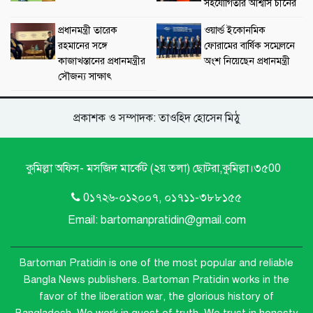
সহযোগিতার আশ্বাস চীনের
প্রধানমন্ত্রী তারেক
ওয়ার্ল্ড ইকোনমিক
রহমানের সঙ্গে
ফোরামের বার্ষিক সম্মেলনে
কাজাখস্তানের প্রধানমন্ত্রীর
অংশ নিয়েছেন প্রধানমন্ত্রী
সৌজন্য সাক্ষাৎ
প্রকাশক ও সম্পাদক: তাওহিদ হোসেন মিঠু
কুমিল্লা অফিস- মসজিদ মার্কেট (২য় তলা) ছোটরা,কুমিল্লা।৩৫00
0১৭২৬-০১২০০৭, ০১৭১১-৩৮৮১৫৫
Email: bartomanpratidin@gmail.com
Bartoman Pratidin is one of the most popular and reliable
Bangla News publishers.
Bartoman Pratidin works in the
favor of the liberation war, the glorious history of
Bangladesh. We work in quest of truth. We trust in honesty