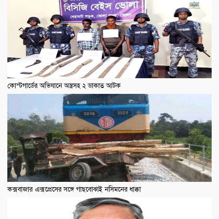
কোস্টগার্ডের অভিযানে অস্ত্রসহ ২ ডাকাত আটক
কক্সবাজার এক্সপ্রেসের সঙ্গে গাছবোঝাই নসিমনের ধাক্কা