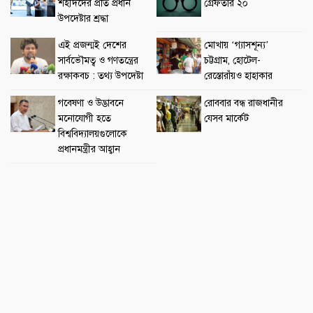
শহীদদের প্রতি প্রধান
গ্রেফতার ২০
উপদেষ্টার শ্রদ্ধা
এই প্রজন্মই দেশের
মোখায় ‘গ্যাসশূন্য’
সার্বভৌমত্ব ও গণতন্ত্রের
চট্টগ্রাম, হোটেল-
রক্ষাকবচ : তথ্য উপদেষ্টা
রেস্তোরাঁয়ও হাহাকার
গবেষণা ও উদ্ভাবনে
রোববার বন্ধ রাজধানীর
মনোযোগী হতে
যেসব মার্কেট
বিশ্ববিদ্যালয়গুলোকে
প্রধানমন্ত্রীর আহ্বান