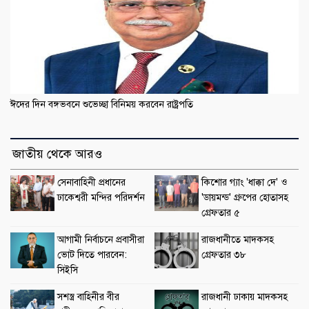
ঈদের দিন বঙ্গভবনে শুভেচ্ছা বিনিময় করবেন রাষ্ট্রপতি
জাতীয় থেকে আরও
সেনাবাহিনী প্রধানের
কিশোর গ্যাং 'ধাক্কা দে' ও
ঢাকেশ্বরী মন্দির পরিদর্শন
'ডায়মন্ড' গ্রুপের হোতাসহ
গ্রেফতার ৫
আগামী নির্বাচনে প্রবাসীরা
রাজধানীতে মাদকসহ
ভোট দিতে পারবেন:
গ্রেফতার ৩৮
সিইসি
সশস্ত্র বাহিনীর বীর
রাজধানী ঢাকায় মাদকসহ