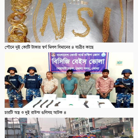
পৌনে দুই কোটি টাকার স্বর্ণ মিলল বিমানের ৪ যাত্রীর কাছে
চারটি অস্ত্র ও দুই রাউন্ড গুলিসহ আটক ৪