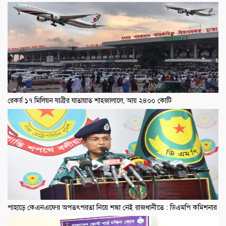
রেকর্ড ১৭ মিলিয়ন যাত্রীর যাতায়াত শাহজালালে, আয় ২৪০০ কোটি
পাহাড়ে কেএনএফের অপতৎপরতা নিয়ে শঙ্কা নেই রাজধানীতে : ডিএমপি কমিশনার