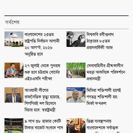
সর্বশেষ
বাংলাদেশের ২৩তম
বিশ্বকবি রবীন্দ্রনাথ
রাষ্ট্রপতি নির্বাচন আগামী
ঠাকুরের ৮৫তম
২০ আগস্ট, ২০২৬
প্রয়াণবার্ষিকী আজ
অনুষ্ঠিত হবে
২৭ জুলাই থেকে পুনরায়
সেনাবাহিনীর গ্রীষ্মকালীন
শুরু হবে চট্টগ্রাম বোর্ডের
মহড়া আকস্মিক পরিদর্শনে
এইচএসসি পরীক্ষা
প্রধানমন্ত্রী
আওয়ামী লীগের
মিডিয়া শক্তিশালী হলেই
রাজনৈতিক মৃত্যু হয়েছে,
গণতন্ত্র শক্তিশালী হয়:
শিগগিরই দল হিসেবে
মির্জা ফখরুল
বিচার হবে: স্বরাষ্ট্রমন্ত্রী
৯ লাখ ৩৮ হাজার কোটি
তিস্তা ব্যবস্থাপনায়
টাকার বাজেট সংসদে পাস
বাংলাদেশকে সর্বাত্মক