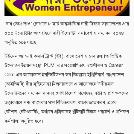
‘বাধ ভেঙে দাও’ স্লোগানে ৮ মার্চ আন্তর্জাতিক নারী দিবসে সারাদেশের প্রায়
৫০০ উদ্যোক্তার অংশগ্রহণে নারী উদ্যোক্তা সমাবেশ ও সম্মাননা ২০২৪
অনুষ্ঠিত হতে যাচ্ছে।
উইমেন অ্যান্ড ই কমার্স ট্রাস্ট (উই), বাংলাদেশ ও নেদারল্যান্ড ভিত্তিক
উদ্যোক্তা উন্নয়ন সংস্থা PUM. এর সহযোগিতায় স্বপ্নশীলন ও Career
Care এর আয়োজনে ইনস্টিটিউশন অব ডিপ্লোমা ইঞ্জিনিয়ার্স, বাংলাদেশ
(আইডিইবি) বীর মুক্তিযোদ্ধা মিলনায়তনে এ আয়োজনে উদীয়মান
উদ্যোক্তাদের সম্মাননা দানসহ দেশি বিদেশি বিশেষজ্ঞ, বক্তা ও প্রশিক্ষকদের
তত্ত্বাবধানে পণ্য বা সেবার মান নিশ্চিতকরণ, বাজারজাতকরণ, প্রচার
কৌশল, নেটওয়ার্কিং, অর্থায়ন প্রক্রিয়াসহ খুঁটিনাটি বিষয়ে পরামর্শ ও প্রশিক্ষণ
কর্মশালা অনুষ্ঠিত হবে।