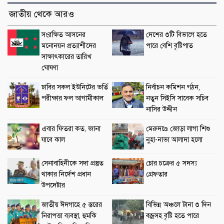
জাতীয় থেকে আরও
সংরক্ষিত আসনের
দেশের ৩টি বিভাগে হতে
মনোনয়ন প্রত্যাশীদের
পারে বেশি বৃষ্টিপাত
সাক্ষাৎকারের তারিখ
ঘোষণা
ঢাবির সকল ইউনিটের ভর্তি
নির্বাচন কমিশন গঠন,
পরীক্ষার ফল আগামীকাল
নতুন সিইসি সাবেক সচিব
নাসির উদ্দীন
এবার ফিতরা কত, জানা
মেরুদণ্ডে জোড়া লাগা শিশু
যাবে কাল
নুহা-নাভা আলাদা হলো
সেনাবাহিনীকে সদা প্রস্তুত
চোর চক্রের ৫ সদস্য
থাকার নির্দেশ প্রধান
গ্রেফতার
উপদেষ্টার
জাতীয় ঈদগাহে ৫ স্তরের
বিভিন্ন অঞ্চলে টানা ৩ দিন
নিরাপত্তা ব্যবস্থা, হুমকি
বজ্রসহ বৃষ্টি হতে পারে