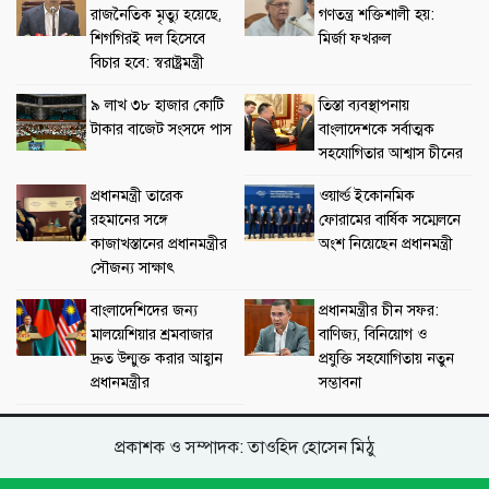
রাজনৈতিক মৃত্যু হয়েছে,
গণতন্ত্র শক্তিশালী হয়:
শিগগিরই দল হিসেবে
মির্জা ফখরুল
বিচার হবে: স্বরাষ্ট্রমন্ত্রী
৯ লাখ ৩৮ হাজার কোটি
তিস্তা ব্যবস্থাপনায়
টাকার বাজেট সংসদে পাস
বাংলাদেশকে সর্বাত্মক
সহযোগিতার আশ্বাস চীনের
প্রধানমন্ত্রী তারেক
ওয়ার্ল্ড ইকোনমিক
রহমানের সঙ্গে
ফোরামের বার্ষিক সম্মেলনে
কাজাখস্তানের প্রধানমন্ত্রীর
অংশ নিয়েছেন প্রধানমন্ত্রী
সৌজন্য সাক্ষাৎ
বাংলাদেশিদের জন্য
প্রধানমন্ত্রীর চীন সফর:
মালয়েশিয়ার শ্রমবাজার
বাণিজ্য, বিনিয়োগ ও
দ্রুত উন্মুক্ত করার আহ্বান
প্রযুক্তি সহযোগিতায় নতুন
প্রধানমন্ত্রীর
সম্ভাবনা
প্রকাশক ও সম্পাদক: তাওহিদ হোসেন মিঠু