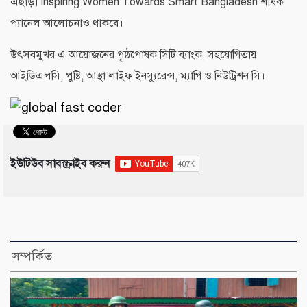
এছাড়া Inspiring Women Towards Smart Bangladesh শীর্ষক
প্যানেল আলোচনাও থাকবে।
উৎসবমুখর এ আয়োজনের পৃষ্ঠপোষক সিটি ব্যাংক, সহযোগিতায়
আইডিএলসি, পুষ্টি, আস্থা লাইফ ইনস্যুরেন্স, ম্যাগি ও নিউট্রিশন সি।
ইউটিউব সাবস্ক্রাইব করুন
সম্পর্কিত