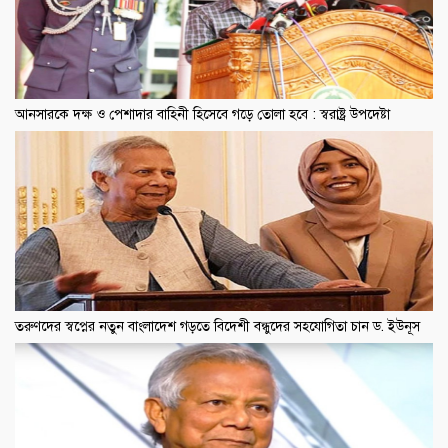
আনসারকে দক্ষ ও পেশাদার বাহিনী হিসেবে গড়ে তোলা হবে : স্বরাষ্ট্র উপদেষ্টা
তরুণদের স্বপ্নের নতুন বাংলাদেশ গড়তে বিদেশী বন্ধুদের সহযোগিতা চান ড. ইউনূস