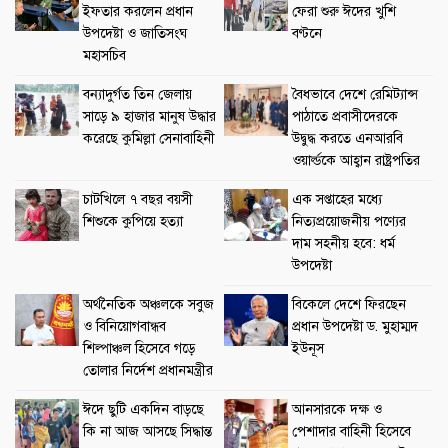
ইফতার করলেন প্রধান
ফেরা শুরু ঈদের খুশি
উপদেষ্টা ও জাতিসংঘ
বণ্টনে
মহাসচিব
বন্যাদুর্গত তিন জেলায়
বৈধভাবে দেশে রেমিট্যান্স
সাড়ে ৯ হাজার মানুষ উদ্ধার
পাঠাতে প্রবাসীদেরকে
করেছে কুমিল্লা সেনাবাহিনী
উদ্বুদ্ধ করতে এনআরবি
ওয়ার্ল্ডকে আহ্বান রাষ্ট্রপতির
চাটখিলে ৭ বছর বয়সী
এক সপ্তাহের মধ্যে
শিশুকে কুপিয়ে হত্যা
নিত্যপ্রয়োজনীয় পণ্যের
দাম সহনীয় হবে: ধর্ম
উপদেষ্টা
অর্থনৈতিক অঞ্চলকে সবুজ
বিকেলে দেশে ফিরছেন
ও বিনিয়োগবান্ধব
প্রধান উপদেষ্টা ড. মুহাম্মদ
শিল্পাঞ্চল হিসেবে গড়ে
ইউনূস
তোলার নির্দেশ প্রধানমন্ত্রীর
ঈদে ছুটি একদিন বাড়ছে
আনসারকে দক্ষ ও
কি না আজ আসছে সিদ্ধান্ত
পেশাদার বাহিনী হিসেবে