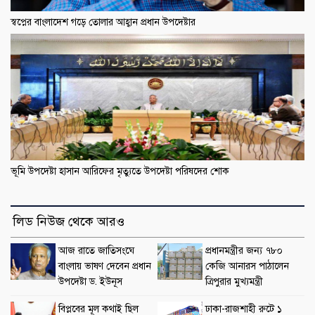
স্বপ্নের বাংলাদেশ গড়ে তোলার আহ্বান প্রধান উপদেষ্টার
ভূমি উপদেষ্টা হাসান আরিফের মৃত্যুতে উপদেষ্টা পরিষদের শোক
লিড নিউজ থেকে আরও
আজ রাতে জাতিসংঘে
প্রধানমন্ত্রীর জন্য ৭৮০
বাংলায় ভাষণ দেবেন প্রধান
কেজি আনারস পাঠালেন
উপদেষ্টা ড. ইউনূস
ত্রিপুরার মুখ্যমন্ত্রী
বিপ্লবের মূল কথাই ছিল
ঢাকা-রাজশাহী রুটে ১