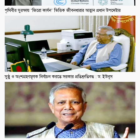
পৃথিবীর সুরক্ষায় ‘জিরো কার্বন’ ভিত্তিক জীবনধারার আহ্বান প্রধান উপদেষ্টার
সুষ্ঠু ও অংশগ্রহণমূলক নির্বাচন করতে সরকার প্রতিশ্রুতিবদ্ধ : ড. ইউনূস