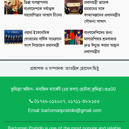
তিস্তা ব্যবস্থাপনায়
প্রধানমন্ত্রী তারেক
বাংলাদেশকে সর্বাত্মক
রহমানের সঙ্গে
সহযোগিতার আশ্বাস চীনের
কাজাখস্তানের প্রধানমন্ত্রীর
সৌজন্য সাক্ষাৎ
ওয়ার্ল্ড ইকোনমিক
বাংলাদেশিদের জন্য
ফোরামের বার্ষিক সম্মেলনে
মালয়েশিয়ার শ্রমবাজার
অংশ নিয়েছেন প্রধানমন্ত্রী
দ্রুত উন্মুক্ত করার আহ্বান
প্রধানমন্ত্রীর
প্রকাশক ও সম্পাদক: তাওহিদ হোসেন মিঠু
কুমিল্লা অফিস- মসজিদ মার্কেট (২য় তলা) ছোটরা,কুমিল্লা।৩৫00
0১৭২৬-০১২০০৭, ০১৭১১-৩৮৮১৫৫
Email: bartomanpratidin@gmail.com
Bartoman Pratidin is one of the most popular and reliable