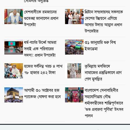
সেমিনার অনুষ্ঠিত
দেশবাসীকে রমজানের
খ্রিষ্টান সম্প্রদায়সহ সকলকে
শুভেচ্ছা জানালেন প্রধান
দেশের উন্নয়নে এগিয়ে
উপদেষ্টা
আসার উদাত্ত আহ্বান প্রধান
উপদেষ্টার
ধর্ম-বর্ণের ঊর্ধ্বে আমরা
৩১ জানুয়ারি শুরু বিশ্ব
সবাই এক পরিবারের
ইজতেমা
সদস্য: প্রধান উপদেষ্টা
হজের সর্বনিম্ন খরচ ৪ লাখ
কুমিল্লায় মসজিদে
৭৮ হাজার ২৪২ টাকা
নামাজের প্রস্তুতিকালে প্রাণ
গেল মুসল্লির
আগামী ৩০ অক্টোবর হজ
বাংলাদেশ সেনাবাহিনীর
প্যাকেজ ঘোষণা করা হবে
সহযোগিতায় বৌদ্ধ
ধর্মাবলম্বীদের শান্তিপূর্ণভাবে
'শুভ প্রবারণা পূর্ণিমা' উৎসব
পালন