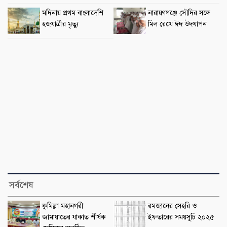
মদিনায় প্রথম বাংলাদেশি
নারায়ণগঞ্জে সৌদির সঙ্গে
হজযাত্রীর মৃত্যু
মিল রেখে ঈদ উদযাপন
সর্বশেষ
কুমিল্লা মহানগরী
রমজানের সেহরি ও
জামায়াতের যাকাত শীর্ষক
ইফতারের সময়সূচি ২০২৫