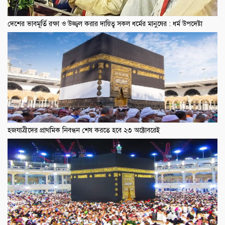
দেশের ভাবমূর্তি রক্ষা ও উজ্জ্বল করার দায়িত্ব সকল ধর্মের মানুষের : ধর্ম উপদেষ্টা
হজযাত্রীদের প্রাথমিক নিবন্ধন শেষ করতে হবে ২৩ অক্টোবরেই