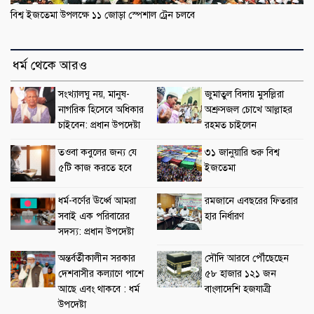
বিশ্ব ইজতেমা উপলক্ষে ১১ জোড়া স্পেশাল ট্রেন চলবে
ধর্ম থেকে আরও
সংখ্যালঘু নয়, মানুষ-
জুমাতুল বিদায় মুসল্লিরা
নাগরিক হিসেবে অধিকার
অশ্রুসজল চোখে আল্লাহর
চাইবেন: প্রধান উপদেষ্টা
রহমত চাইলেন
তওবা কবুলের জন্য যে
৩১ জানুয়ারি শুরু বিশ্ব
৫টি কাজ করতে হবে
ইজতেমা
ধর্ম-বর্ণের ঊর্ধ্বে আমরা
রমজানে এবছরের ফিতরার
সবাই এক পরিবারের
হার নির্ধারণ
সদস্য: প্রধান উপদেষ্টা
অন্তর্বর্তীকালীন সরকার
সৌদি আরবে পৌঁছেছেন
দেশবাসীর কল্যাণে পাশে
৫৮ হাজার ১২১ জন
আছে এবং থাকবে : ধর্ম
বাংলাদেশি হজযাত্রী
উপদেষ্টা