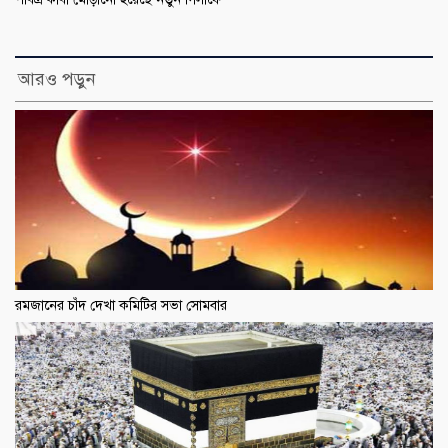
আরও পড়ুন
রমজানের চাঁদ দেখা কমিটির সভা সোমবার