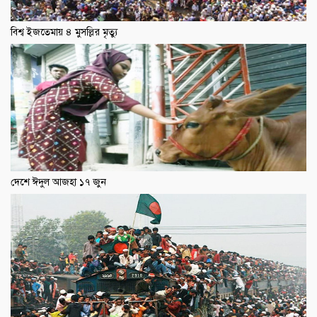
বিশ্ব ইজতেমায় ৪ মুসল্লির মৃত্যু
দেশে ঈদুল আজহা ১৭ জুন